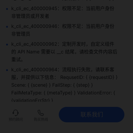
k_cli_ec_400000945：权限不足：当前用户身份
非管理员或开发者
k_cli_ec_400000946：权限不足：当前用户身份
非管理员
k_cli_ec_400000962：定制开发时，自定义组件
的 API Name 需要以 __c 结尾，请检查文件内容后
重试。
k_cli_ec_400000964：流程执行失败，请联系客
服，并提供以下信息： RequsetID: { {requestID} } 
Scene: { {scene} } FailStep: { {step} } 
FailMetaType: { {metaType} } ValidationError: { 
{validationErrStr} }
k_cli_ec_400000975：发布失败，{ {content} } 
联系我们
为空
联系我们
立即试用
预约顾问
购买热线
k_cli_ec_400000976：Html API 名称已存在