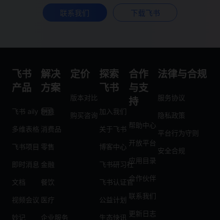
联系我们
下载飞书
飞书
解决
定价
探索
合作
法律与合规
产品
方案
飞书
与支
版本对比
服务协议
持
飞书 aily
制造
加入我们
购买咨询
隐私政策
帮助中心
多维表格
消费品
关于飞书
平台行为守则
开放平台
飞书项目
零售
博客中心
安全合规
应用目录
即时消息
金融
飞书研习社
合作伙伴
文档
餐饮
飞书认证官
联系我们
视频会议
医疗
公益计划
更新日志
妙记
企业服务
生态快讯