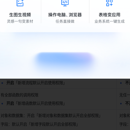
」
即可为预置角色进行成员范围，详情请看：
「设置成员 / 修
说明
全部权限角色
全局
有全部页面的权限
有全
开启
「新增页面默认开启权限」设置
开
有全部流程的触发权限
无任
开启
「新增流程默认开启使用权限」
不
有全部函数的调用权限
无任
开启
「新增函数默认开启使用权限」
不
对象和数据集：开启「新增对象和数据集默认开启全部权限」
对象
字段：默认开启「新增字段默认开启全部权限」
字段