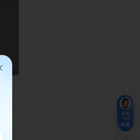
豆包
飞书
特惠