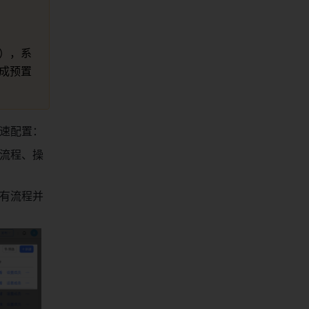
），系
成预置
速配置：
流程、操
有流程并