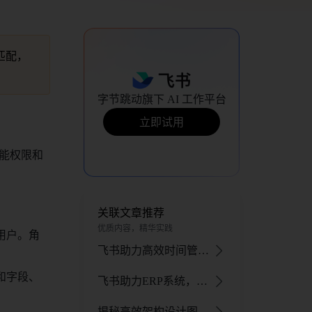
匹配，
字节跳动旗下 AI 工作平台
立即试用
功能权限和
关联文章推荐
优质内容，精华实践
用户。角
飞书助力高效时间管理与排班表制作，提升工作生活效率
和字段、
飞书助力ERP系统，解决传统痛点提升企业运营效率与竞争力
揭秘高效架构设计图，飞书助力设计提效解锁无限可能