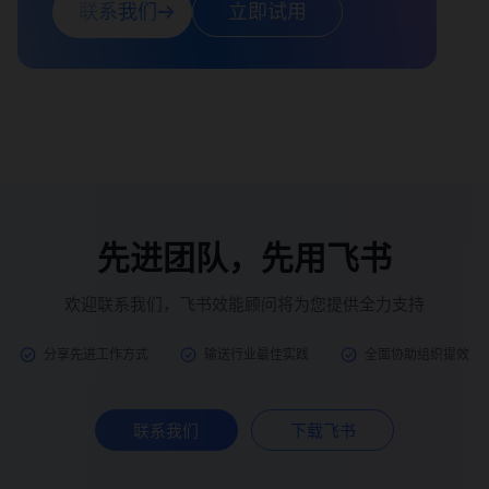
联系我们
立即试用
先进团队，先用飞书
欢迎联系我们，飞书效能顾问将为您提供全力支持
分享先进工作方式
输送行业最佳实践
全面协助组织提效
联系我们
下载飞书