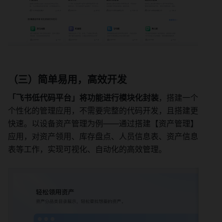
（三）简单易用，高效开发
「飞书低代码平台」将功能进行模块化封装
，搭建一个
个性化的管理应用，不需要完整的代码开发，且搭建更
快速。以设备资产管理为例——通过搭建【资产管理】
应用，对资产领用、库存盘点、人员信息表、资产信息
表等工作，实现可视化、自动化的高效管理。