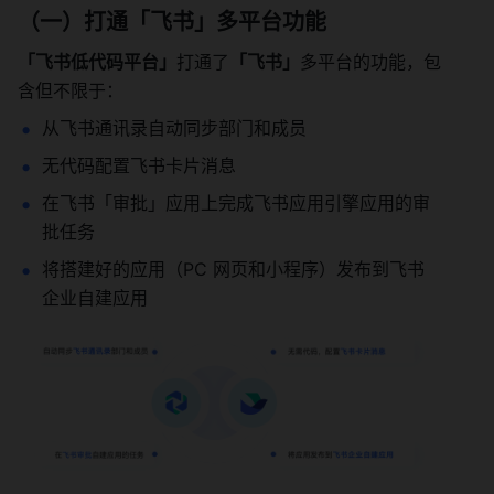
（一）打通「飞书」多平台功能
「飞书低代码平台」
打通了
「飞书」
多平台的功能，包
含但不限于：
从飞书通讯录自动同步部门和成员 
无代码配置飞书卡片消息 
在飞书「审批」应用上完成飞书应用引擎应用的审
批任务 
将搭建好的应用（PC 网页和小程序）发布到飞书
企业自建应用