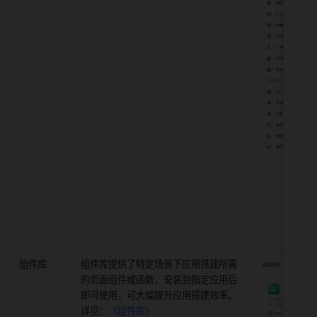
组件库
组件库提供了特定场景下应用搭建所需
的页面组件或函数，安装到指定应用后
即可使用，可大幅提升应用搭建效率。
详见：
《组件库》