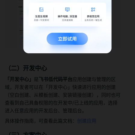
（二）开发中心
「开发中心」
是
飞书低代码平台
应用创建与管理的区
域，开发者可以在「开发中心」快速进行应用的创建
（空白创建、从模板创建、安装链接创建），同时也可
查看到自己具备权限的在开发中/已上线的应用，选择
进入任意应用的开发后台、管理后台。
具体操作指南，可查看此篇文档：
创建应用