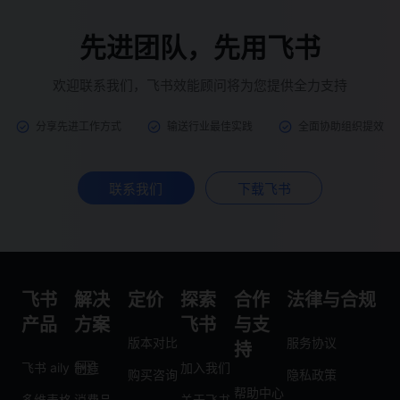
先进团队，先用飞书
欢迎联系我们，飞书效能顾问将为您提供全力支持
分享先进工作方式
输送行业最佳实践
全面协助组织提效
联系我们
下载飞书
飞书
解决
定价
探索
合作
法律与合规
产品
方案
飞书
与支
版本对比
服务协议
持
飞书 aily
制造
加入我们
购买咨询
隐私政策
帮助中心
多维表格
消费品
关于飞书