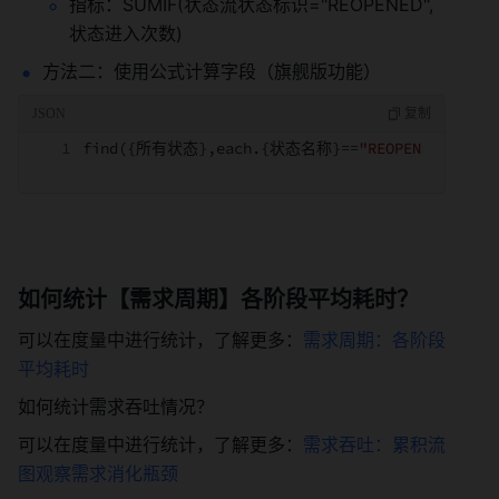
指标：SUMIF(状态流状态标识="REOPENED",
状态进入次数) 
方法二：使用公式计算字段（旗舰版功能） 
find(
{
所有状态
},
each.
{
状态名称
}
==
"REOPENED"
).
{
状
如何统计【需求周期】各阶段平均耗时？ 
可以在度量中进行统计，了解更多：
需求周期：各阶段
平均耗时
如何统计需求吞吐情况？ 
可以在度量中进行统计，了解更多：
需求吞吐：累积流
图观察需求消化瓶颈