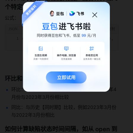
个特定节点的估分总和 
公式： 
sum(filter({流程节点},match(each.{名称},"开始")
环比和同比取的是什么时间？ 
环比：与【上一个】统计周期比较，例如2023年4
月份与2023年3月份相比较 
同比：与历史【同时期】比较，例如2023年3月份
与2022年3月份相比 
如何计算缺陷状态时间间隔，如从 open 到 