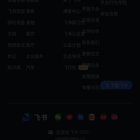
平台行为守则
开放平台
飞书项目
零售
博客中心
安全合规
应用目录
即时消息
金融
飞书研习社
合作伙伴
文档
餐饮
飞书认证官
联系我们
视频会议
医疗
公益计划
更新日志
妙记
企业服务
生态快讯
管理后台
知识库
汽车
飞行社
友情链接
下载飞书
举报与反馈
反馈给飞书 CEO：
ceo@feishu.cn