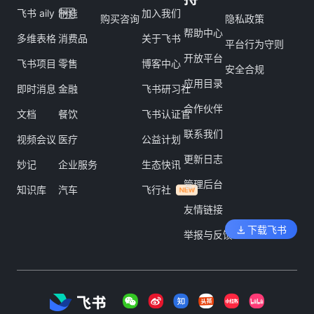
飞书 aily
制造
加入我们
购买咨询
隐私政策
帮助中心
多维表格
消费品
关于飞书
平台行为守则
开放平台
飞书项目
零售
博客中心
安全合规
应用目录
即时消息
金融
飞书研习社
合作伙伴
文档
餐饮
飞书认证官
联系我们
视频会议
医疗
公益计划
更新日志
妙记
企业服务
生态快讯
管理后台
知识库
汽车
飞行社
友情链接
下载飞书
举报与反馈