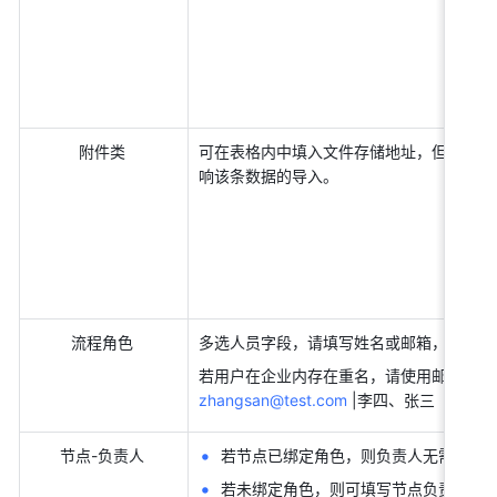
附件类 
可在表格内中填入文件存储地址，但当地址
响该条数据的导入。 
流程角色 
多选人员字段，请填写姓名或邮箱，多个值之间
若用户在企业内存在重名，请使用邮箱或姓
zhangsan@test.com
 |李四、张三【
zhang
节点-负责人 
若节点已绑定角色，则负责人无需填写，
若未绑定角色，则可填写节点负责人的姓名