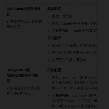
BUG open状态持续时
具体配置：
长：
维度：优先级 
计算缺陷在open状态的
指标：sumIf({所有状态}.{状态累计进行时
累计时间 
可复制指标：
sumIf(${所有状态}.$
公式解析：
使用sumif()函数，判断缺陷状态是否为
符合条件则对状态累计进行时间求和 
按不同优先级进行分布 
BUG从OPEN到
具体配置：
RESOLVED的平均周
指标：avg(maxIf({所有状态}.{状态首
期：
{REOPENED}||{状态}=={CLOSED
计算缺陷在多个状态的
称}=="OPEN"&&({状态}=={REOPENED
累计进行时间和 
可复制指标：
avg(maxIf(${所有状
(${状态}==$option{REOPENED}||
间},${所有状态}.${状态名称}=="OPEN"