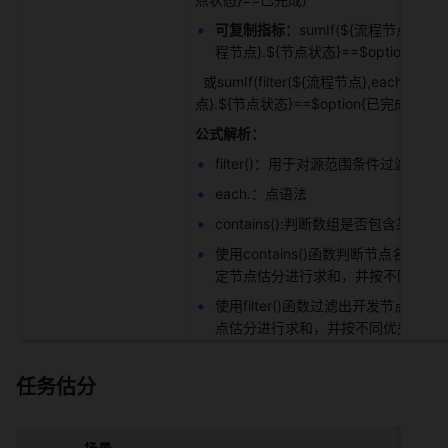
可复制指标：
sumIf(${流程节点}.${节
程节点}.${节点状态}==$option{已完成
  或sumIf(filter(${流程节点},each.${节点名称}=="开发" || each.${节点名称}=="测试").${节点估分},${流程节
点}.${节点状态}==$option{已完成}) 
公式解析：
filter()：用于对源范围条件过滤后
each.：点语法 
contains():判断数组是否包含某一个元
使用contains()函数判断节点名
定节点估分进行求和，并按不同优先级
使用filter()函数过滤出开发节点
点估分进行求和，并按不同优先级进行
任务估分