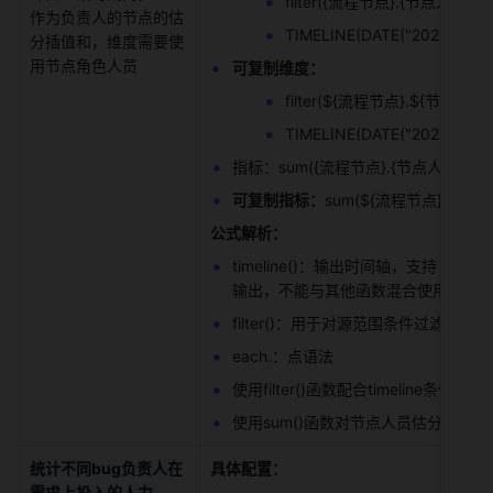
filter({流程节点}.{节点人员}.
作为负责人的节点的估
TIMELINE(DATE("2023-01-01
分插值和，维度需要使
用节点角色人员 
可复制维度： 
filter(${流程节点}.${节点人员
TIMELINE(DATE("2023-01-01
指标：sum({流程节点}.{节点人员}.{估
可复制指标：
sum(${流程节点}.${节点
公式解析：
timeline()：输出时间轴，支持 day、wor
输出，不能与其他函数混合使用 例：timeline(
filter()：用于对源范围条件过滤后
each.：点语法 
使用filter()函数配合timeline条
使用sum()函数对节点人员估分插值进
统计不同bug负责人在
具体配置：
需求上投入的人力