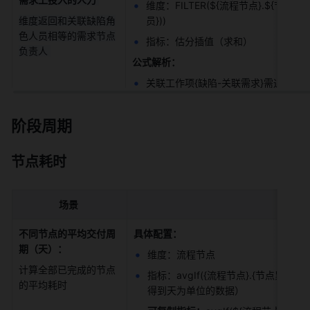
维度：FILTER(${流程节点}.${节点人员}
维度返回和关联缺陷角
员})) 
色人员相等的需求节点
指标：估分插值（求和） 
负责人 
公式解析：
关联工作项{缺陷-关联需求}需通过@唤
阶段周期
节点耗时
场景
不同节点的平均交付周
具体配置：
期（天）：
维度：流程节点 
计算全部已完成的节点
指标：avgIf({流程节点}.{节点累计进
的平均耗时 
得到天为单位的数据） 