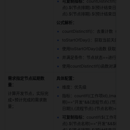
可复制指标：
countDistinctIf(${工
点}.${节点排期}.${预计结束日期}),${流
点}.${节点排期}.${预计结束日期})==fa
公式解析：
countDistinctIf()：去重计数（带条
toStartOfDay()：获取当前天的
使用toStartOfDay()函数 获取
并满足条件：节点状态==进行中，节点排
使用countDistinctIf()函数对满
需求指定节点延期数
具体配置：
量：
维度：优先级 
计算开发节点，实际完
指标：countIf({工作项id},(maxIf(
成>预计完成的需求数
称}=="开发"&&{流程节点}.{节点状态}==
量； 
日期}),{流程节点}.{节点名称}=="开发"
可复制指标：
countIf(${工作项id},
点}.${节点名称}=="开发"&&${流程节点}.
点}.${节点排期}.${预计结束日期}),$