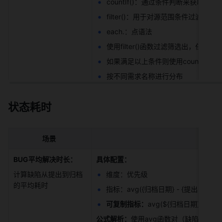
countIf()：通过条件判断来获取字段
filter()：用于对源范围条件过滤后
each.：点语法 
使用filter()函数过滤筛选出，任
如果满足以上条件则使用countif函
按不同需求名称进行分布 
状态耗时
场景
BUG平均解决时长：
具体配置：
计算缺陷从提出到归档
维度：优先级 
的平均耗时 
指标：avg({归档日期} - {提出时间})/8
可复制指标：
avg(${归档日期} - ${提
公式解析：
使用avg函数对（缺陷归档