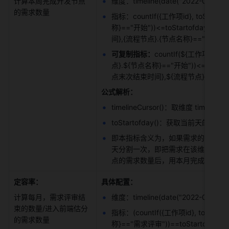
计算本周完成开发节点
维度：timeline(date("2022-01-01"), 
的需求数量 
指标：countIf({工作项id}, toSta
称}=="开始"))<=toStartofday（tim
间},{流程节点}.{节点名称}=="开始"))>dat
可复制指标：
countIf(${工作项id},
点}.${节点名称}=="开始"))<=toStartof
点末次结束时间},${流程节点}.${节点名称}==
公式解析：
timelineCursor()：取维度 timelin
toStartofday()：获取当前天的
即本指标含义为，如果需求的完成时间，向
天分割一次，即把需求在该维度上计
点的需求数量后，用本月完成开发节
定容率：
具体配置：
计算每月，需求评审结
维度：timeline(date("2022-01-01"), 
束的数量/进入前端估分
指标：(countIf({工作项id}, toSt
的需求数量 
称}=="需求评审"))==toStartofmonth（ti