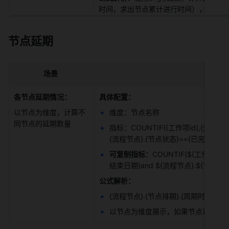
时间，求出节点累计进行时间），按不同
节点延期
场景
各节点延期情况：
具体配置：
以节点为维度，计算不
维度：节点名称 
同节点的延期数量 
指标：COUNTIF({工作项id},{流程节
{流程节点}.{节点状态}=={已完成}&&{
可复制指标：
COUNTIF(${工作项id
结束日期}and ${流程节点}.${节点状态}
公式解析：
{流程节点}.{节点排期}.{周期时长}>
以节点为维度展示，如果节点已完成