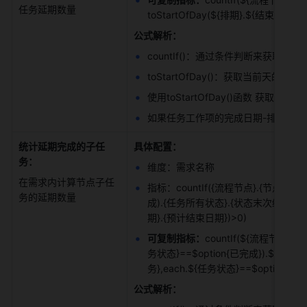
任务延期数量 
toStartOfDay(${排期}.${结束日期})>0
公式解析：
countIf()：通过条件判断来获取字段
toStartOfDay()：获取当前天的
使用toStartOfDay()函数 获
如果任务工作项的完成日期-排期内的结
统计延期完成的子任
具体配置：
务：
维度：需求名称 
在需求内计算节点子任
指标：countIf({流程节点}.{节点子任务}
务的延期数量 
成).{任务所有状态}.{状态末次结束时间}-
期}.{预计结束日期})>0) 
可复制指标：
countIf(${流程节点}.$
务状态}==$option{已完成}).${任务
务},each.${任务状态}==$option{
公式解析：