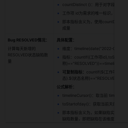
countDistinct ()：用于对字段进行
工作项 id为需求的唯一标识，判断，
即本指标含义为，使用countDistinct
成量 
Bug RESOLVED情况：
具体配置：
计算每天新增的
维度：timeline(date("2022-01-01")
RESOLVED状态缺陷数
指标：countIf({工作项id},toStar
量 
称}=="RESOLVED"))==timelineCurso
可复制指标：
countIf(${工作项id}
态}.${状态名称}=="RESOLVED"))==tim
公式解析：
timelineCursor()：取当前 timeli
toStartofday()：获取当前天的
即本指标含义为，如果缺陷实例 RESO
缺陷数量，即把缺陷在该维度上计数，计