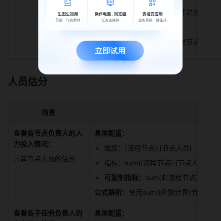
filter()：用于对源范围条件过滤后
each.：点语法 
使用filter()函数过滤出开发节点 {
和 
人员估分
场景
查看各节点负责人的人
具体配置：
力投入情况：
维度：{流程节点}.{节点人员} 
计算节点人员的估分 
指标：sum({流程节点}.{节点人员}.{人
可复制指标：
sum(${流程节点}.${节
公式解析：
使用sum()函数计算{节点人
查看各子任务负责人的
具体配置：