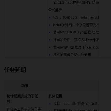
节点}.${节点排期}.${预计结束日期})>0
公式解析：
toStartOfDay()：获取当前天的
isNull():判断一个字段是否为空，空返回 
使用toStartOfDay()函数 
并满足条件：节点名称==开发，节点
使用avgIf()函数对【节点末次结束
按不同需求名称进行分布 
任务延期
场景
统计延期完成的子任
具体配置：
务：
指标：countIf({任务 id},(toStartOf
在任务工作项计算节点
可复制指标：
countIf(${流程节点}.$