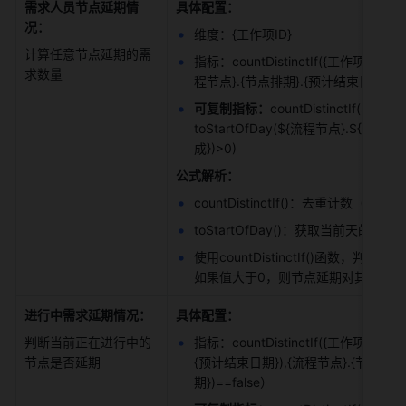
需求人员节点延期情
具体配置：
况：
维度：{工作项ID} 
计算任意节点延期的需
指标：countDistinctIf({工作项id},m
求数量 
程节点}.{节点排期}.{预计结束日期}),{
可复制指标：
countDistinctIf(${
toStartOfDay(${流程节点}.${节点
成})>0) 
公式解析：
countDistinctIf()：去重计数（带条
toStartOfDay()：获取当前天的
使用countDistinctIf()函
如果值大于0，则节点延期对其计数，并
进行中需求延期情况：
具体配置：
判断当前正在进行中的
指标：countDistinctIf({工作项id},ma
节点是否延期 
{预计结束日期}),{流程节点}.{节点状态}
期})==false） 