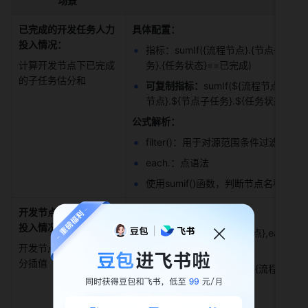
场景
已完成的开发任务人力
具体配置：
投入情况：
指标：sumIf({流程节点}.{节点子任务}
计算开发节点下已完成
务}.{任务状态}==已完成) 
的子任务估分和 
可复制指标：
sumIf(${流程节点}.$
节点}.${节点子任务}.${任务状态}==$op
公式解析：
filter()：用于对源范围条件过滤后
each.：点语法 
使用sumif()函数，判断节点名称=
开发节点子任务的人力
具体配置：
投入情况：
指标：sum(filter({流程节点},eac
开发节点下的子任务估
度）}) 
分插值 
可复制指标：
sum(filter(${流程节
（子任务精度）}) 
公式解析：