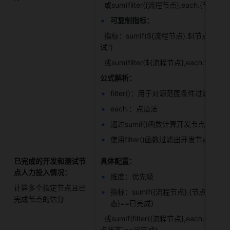
  或sum(filter({流程节点},each.{节点
可复制指标： 
  指标：sumIf(${流程节点}.${节点估分},${流程节点}.${节点名称}=="开发"||${流程节点}.${节点名称}=="测
试") 
  或sum(filter(${流程节点},each.${
公式解析：
filter()：用于对源范围条件过滤后
each.：点语法 
通过sumif()函数计算开发节点和
使用filter()函数过滤出开发节点
已完成的开发和测试节
具体配置：
点人力投入情况：
维度：优先级 
计算多个指定节点且已
指标：sumIf({流程节点}.{节点估分},co
完成节点的估分 
态}==已完成) 
  或sumIf(filter({流程节点},each.{节点名称}=="开发" || each.{节点名称}=="测试").{节点估分},{流程节点}.{节
点状态}==已完成) 