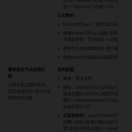
态}==$option{已完成}))>0) 
公式解析：
toStartOfDay()：获取当前天的
使用toStartOfDay()函数 
并满足条件：节点状态==已完成，节
使用节点末次结束时间-预计结束日期
使用countIf()函数对延期需求进行
需求指定节点延期天
具体配置：
数：
维度：需求名称 
计算开发延期的节点，
指标：avgIf((toStartOfDay({流程
实际完成时间-预计完成
结束日期}))/86400,{流程节点}.{节点
时间的平均值 
期})==false&&(toStartOfDay(
结束日期})>0)) 
可复制指标：
avgIf((toStartOfD
排期}.${预计结束日期}))/86400,${
期}.${预计结束日期})==false&&(toS