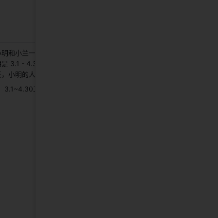
小明和小兰一起在“技术评审”节点排
是 3.1 - 4.30，节点估分是 86
天，小明的人员估分是43。 
3.1~4.30工作日=43天。 