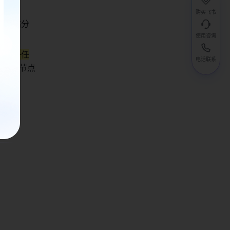
插值
。 
购买飞书
精度估分
使用咨询
例如子任
电话联系
称搭配节点