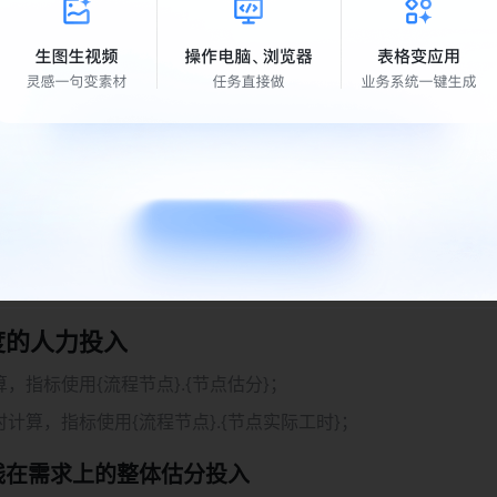
时间内的节点人员人力投入
，用节点人员的
估分插值/实际工时
的人力投入，还可以计算子任务估分、子任务实际工时、子任务
工时插值。 
相关估分或实际工时时，需要注意维度要使用子任务层级字段，
名称。
即指标和维度的计算必须在一个层级，节点负责人/节点名
负责人搭配子任务估分插值。 
度的人力投入 
，指标使用{流程节点}.{节点估分}； 
计算，指标使用{流程节点}.{节点实际工时}； 
在需求上的整体估分投入 