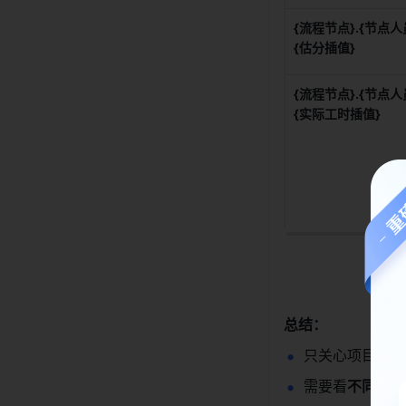
{流程节点}.{节点人员
{估分插值}
{流程节点}.{节点人员
{实际工时插值}
总结：
只关心项目/需
需要看
不同节点