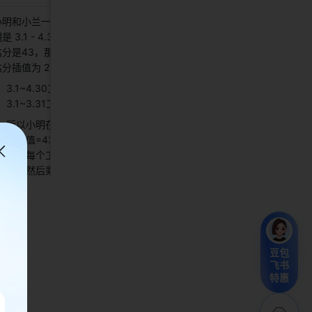
小明和小兰一起在“技术评审”节点排
是 3.1 - 4.30，小明的节点人员
分是43，那小明在 3.1 - 3.31 的
分插值为 21 。 
3.1~4.30工作日=43天；
3.1~3.31工作日=21。 
所以小明在 3.1 - 3.31 的节点估
分插值=43/43*21=21(先计算小
明在每个工作日投入的平均人
力，然后乘以3月的工作日天数) 
豆包
飞书
特惠
 