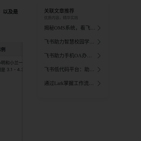
关联文章推荐
，以及是
优质内容，精华实践
揭秘OMS系统，看飞书如何助力企业高效订单管理
飞书助力智慧校园学生版，多维度功能让校园生活便捷高效
示例
飞书助力手机OA办公系统：功能、案例与未来展望
小明和小兰一起在“技术评审”节点排
是 3.1 - 4.30，节点估分是 86。 
飞书低代码平台：助力企业无代码开发，驱动数字化转型新引擎
通过Lark掌握工作流程管理，提高效率和协作