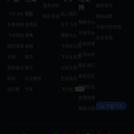
版本对比
服务协议
持
飞书 aily
制造
加入我们
购买咨询
隐私政策
帮助中心
多维表格
消费品
关于飞书
平台行为守则
开放平台
飞书项目
零售
博客中心
安全合规
应用目录
即时消息
金融
飞书研习社
合作伙伴
文档
餐饮
飞书认证官
联系我们
视频会议
医疗
公益计划
更新日志
妙记
企业服务
生态快讯
管理后台
知识库
汽车
飞行社
友情链接
下载飞书
举报与反馈