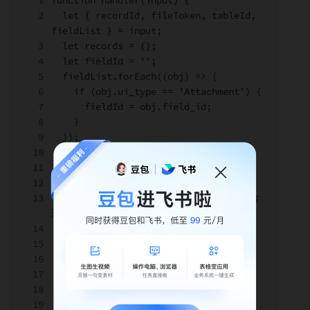
function handler(input) {
  let { recordId, fileToken, tableId, 
fieldList } = input;
  let records = {};
  let fieldId = '';
  fieldList.forEach((obj) => {
    if (obj.ui_type == 'Attachment') {
      fieldId = obj.field_id;
    }
  });
  let extra = {
    bitablePerm: {
      tableId: tableId, // 你需要设置合
适的值
      attachments: {
        [fieldId]: {
          [recordId]: [fileToken],
        },
      },
    },