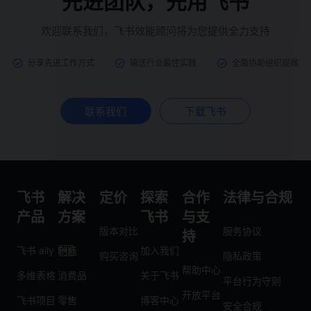
先进团队，先用飞书
欢迎联系我们，飞书效能顾问将为您提供全力支持
分享先进工作方式
输送行业最佳实践
全面协助组织提效
联系我们
下载飞书
飞书
解决
定价
探索
合作
法律与合规
产品
方案
飞书
与支
版本对比
服务协议
持
飞书 aily
制造
加入我们
购买咨询
隐私政策
帮助中心
多维表格
消费品
关于飞书
平台行为守则
开放平台
飞书项目
零售
博客中心
安全合规