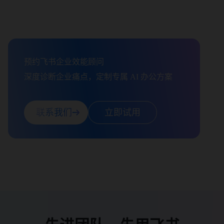
removeUnwantedCharacters(key);
    newKvPairs[cleanedKey] = 
removeUnwantedCharacters(value);
  });
  const invoiceCode = [];
预约飞书企业效能顾问

  const seenNumericWords = [];
深度诊断企业痛点，定制专属 AI 办公方案
联系我们
立即试用