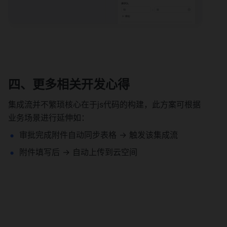
    const key = kvBlock.key.trim(); 
// Remove leading/trailing whitespaces
    const value = 
kvBlock.value.trim(); // Remove 
leading/trailing whitespaces
    kvPairs[key] = value;
  });
四、更多相关开发心得
  // 删除key 和value中指定的符号
集成流并不繁琐核心在于js代码的构建，此方案可根据
  const removeUnwantedCharacters = 
业务场景进行延伸如：
(str) => str.replace(/[()￥]/g, '');
审批完成附件自动同步表格 -> 触发该集成流
  // Applying the function to each 
附件填写后 -> 自动上传到云空间
key and value in the invoiceData 
object
  const newKvPairs = {};
Object.entries(kvPairs).forEach(([key,
 value]) => {
    const cleanedKey = 