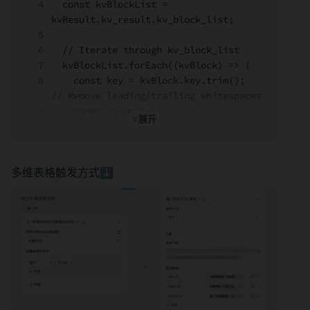
  const kvBlockList = 
kvResult.kv_result.kv_block_list;
  // Iterate through kv_block_list
  kvBlockList.forEach((kvBlock) => {
    const key = kvBlock.key.trim(); 
// Remove leading/trailing whitespaces
    const value = 
kvBlock.value.trim(); // Remove 
leading/trailing whitespaces
    kvPairs[key] = value;
多维表格触发方式⬇️
  });
  let { kvResult } = input;
  let kvPairs = {};
  // 键值对数据
  const kvBlockList = 
kvResult.kv_result.kv_block_list;
  // 提取识别kv值
  kvBlockList.forEach((kvBlock) => {