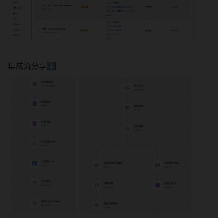
集成流分享⬇️