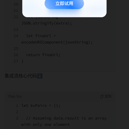
  };
  let jsonString = 
JSON.stringify(extra);
  let finaUrl = 
encodeURIComponent(jsonString);
  return finaUrl;
}
集成流核心代码⬇️
let kvPairs = {};
  // Assuming data.result is an array 
with only one element