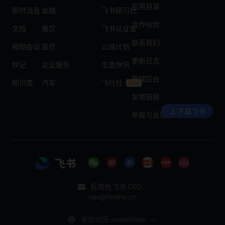
应用目录
即时消息
金融
飞书研习社
合作伙伴
文档
餐饮
飞书认证官
联系我们
视频会议
医疗
公益计划
更新日志
妙记
企业服务
生态快讯
管理后台
知识库
汽车
飞行社
友情链接
下载飞书
举报与反馈
反馈给飞书 CEO：
ceo@feishu.cn
更改地区-undefined