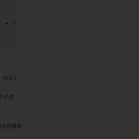
，所以上
个子流
而会拖慢进