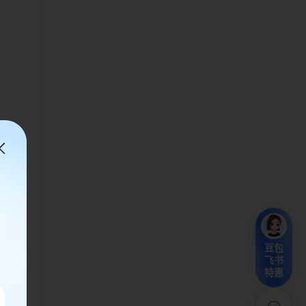
豆包
飞书
特惠