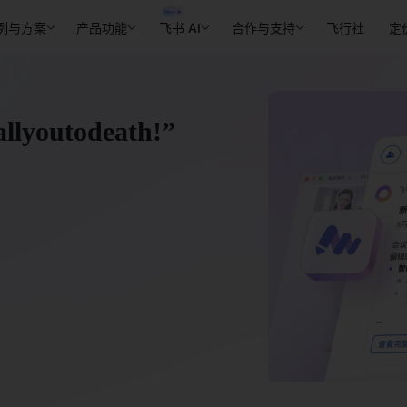
例与方案
产品功能
飞书 AI
合作与支持
飞行社
定
utodeath!”