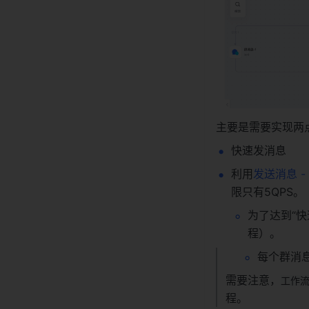
主要是需要实现两
快速发消息
利用
发送消息 - 
限只有5QPS。
为了达到“快
程）。
每个群消息
需要注意，
工作
程。