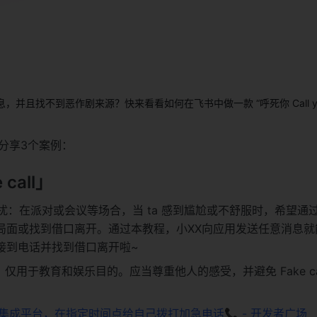
，并且找不到恶作剧来源？快来看看如何在飞书中做一款 “呼死你 Call you 
分享3个案例：
call」
些困扰：在派对或会议等场合，当 ta 感到尴尬或不舒服时，希望通
局面或找到借口离开。通过本教程，小XX向应用发送任意消息就
接到电话并找到借口离开啦~
仅用于教育和娱乐目的。应当尊重他人的感受，并避免 Fake cal
。
集成平台，在指定时间点给自己拨打加急电话📞 - 开发者广场