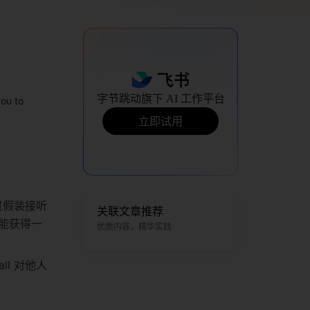
字节跳动旗下 AI 工作平台
to 
立即试用
过假装接听
关联文章推荐
能获得一
优质内容，精华实践
l 对他人