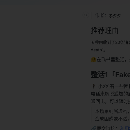
作者：
孝夕夕
推荐理由
五秒内收到了20条消息
death”。
🤗在飞书里整活，
整活1「Fake 
🕴 小XX 有一
电话来解脱尴尬的
通回电，可以随时
本场景纯属虚构，
造成困惑或不适
🔗原文链接：
利用