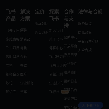
飞书
解决
定价
探索
合作
法律与合规
产品
方案
飞书
与支
版本对比
服务协议
持
飞书 aily
制造
加入我们
购买咨询
隐私政策
帮助中心
多维表格
消费品
关于飞书
平台行为守则
开放平台
飞书项目
零售
博客中心
安全合规
应用目录
即时消息
金融
飞书研习社
合作伙伴
文档
餐饮
飞书认证官
联系我们
视频会议
医疗
公益计划
更新日志
妙记
企业服务
生态快讯
管理后台
知识库
汽车
飞行社
友情链接
下载飞书
举报与反馈