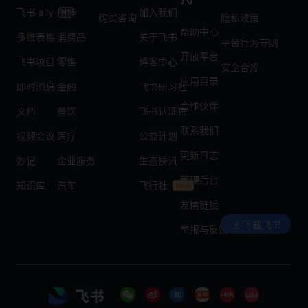
飞书 aily
制造
加入我们
购买咨询
隐私政策
帮助中心
多维表格
消费品
关于飞书
平台行为守则
开放平台
飞书项目
零售
博客中心
安全合规
应用目录
即时消息
金融
飞书研习社
合作伙伴
文档
餐饮
飞书认证官
联系我们
视频会议
医疗
公益计划
更新日志
妙记
企业服务
生态快讯
管理后台
知识库
汽车
飞行社
友情链接
下载飞书
举报与反馈