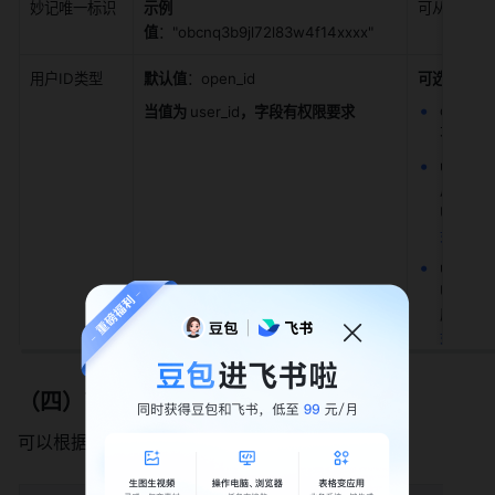
妙记唯一标识
示例
可从妙记链
值
："obcnq3b9jl72l83w4f14xxxx"
用户ID类型
默认值
：open_id
可选值有
：
open
当值为 
user_id
，字段有权限要求
不同。
了
unio
用中的 U
Unio
如何获取 
user
User
应用）中
如何获取 
（四）高级配置
可以根据需要，设置操作执行失败时的重试策略：