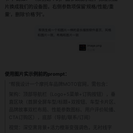
片换成我们的设备图，右侧参数项保留‘规格/性能/重
量’，删除‘价格’列”。
使用图片实示例前的prompt：
“帮我设计一个摩托车品牌MOTO官网，需包含：
架构：顶部导航栏（Logo+5菜单+订购按钮），垂
直区块（首屏全屏车型/标题+双按钮、车型卡片区、
品牌故事双栏布局、性能参数图标、用户评价轮播、
CTA订购区），底部（导航/联系/订阅）
视觉：深空黑背景+活力橙渐变强调色，无衬线字