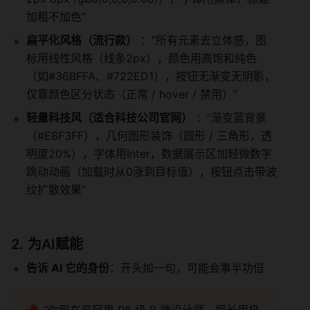
加粗不加色” 
扁平化风格（流行款）
 ：“所有元素去立体感，图
标用线性风格（线条2px），颜色用高饱和纯色
（如#36BFFA、#722ED1），按钮无渐变无阴影，
仅靠颜色区分状态（正常 / hover / 禁用）” 
轻量科技风（适合科技公司官网）
 ：“渐变蓝背景
（#E8F3FF），几何图形装饰（圆形 / 三角形，透
明度20%），字体用Inter，数据展示区加轻微数字
跳动动画（加载时从0涨到目标值），按钮点击带波
纹扩散效果” 
为AI赋能
告诉 AI 它的身份
：开头加一句，可能会事半功倍
“你现在是阿里 P8 级 B 端设计师，擅长用极