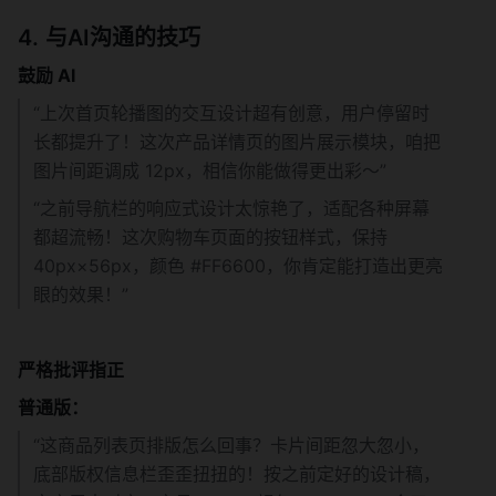
与AI沟通的技巧
鼓励 AI 
“上次首页轮播图的交互设计超有创意，用户停留时
长都提升了！这次产品详情页的图片展示模块，咱把
图片间距调成 12px，相信你能做得更出彩～”
“之前导航栏的响应式设计太惊艳了，适配各种屏幕
都超流畅！这次购物车页面的按钮样式，保持 
40px×56px，颜色 #FF6600，你肯定能打造出更亮
眼的效果！”
严格批评指正
普通版：
“这商品列表页排版怎么回事？卡片间距忽大忽小，
底部版权信息栏歪歪扭扭的！按之前定好的设计稿，