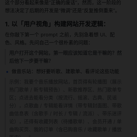
这个部分看起来像是“正确的废话”，然而，这一阶段的
想法决定了后期的开发是“微调”还是“反复推倒重来”。
以「用户视角」构建网站开发逻辑：
在你敲下第一个 prompt 之前，先别急着想 UI、配
色、风格。先问自己一个很朴素的问题：
用户打开这个网站，第一眼应该知道它是干嘛的？然
后他下一步要干嘛？
做音乐站：想好要听歌、建歌单、看评论这些功能
示例：我要个音乐播放网站，首页得有轮播图（展示
热门歌单 / 新专辑预告）、新歌推荐区、热门歌单专
区；点进去能看分类（按流行、摇滚、古典、民谣
分），点歌曲 / 专辑能看详情（带专辑封面图、带歌
曲信息表（含歌手 / 时长 / 专辑 / 流派）、带乐迷评
论），还得有收藏列表（待播歌单）、会员开通 / 单
曲购买页、我的订单（含已购音乐 / 收藏歌单 / 播放