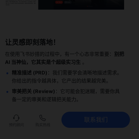
让灵感即刻落地！
在使用飞书妙搭的过程中，有一个心态非常重要：
别把 
AI 当神仙，它其实是个超级实习生
 。
精准描述 (PRD)
：我们需要学会清晰地描述需求。
你给出的指令越具体，它产出的结果越完美。
审美把关 (Review)
：它可能会犯迷糊，需要你具
备一定的审美和逻辑把关能力。
善用参考
：在设计前，先去花瓣网等设计网站找找
灵感，把范例喂给 AI，能大幅提高美观度。
联系我们
联系我们
立即试用
预约顾问
购买热线
无论你是希望验证快速业务系统的原型，还是追求极
致、立等可取的视觉品牌官网，飞书妙搭通过自然语言