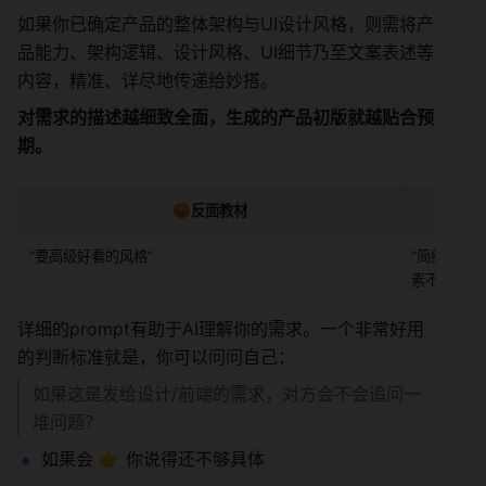
如果你已确定产品的整体架构与UI设计风格，则需将产
品能力、架构逻辑、设计风格、UI细节乃至文案表述等
内容，精准、详尽地传递给妙搭。
对需求的描述越细致全面，生成的产品初版就越贴合预
期。
😡反面教材
“要高级好看的风格”
“简约风，
素不要太多
详细的prompt有助于AI理解你的需求。一个非常好用
的判断标准就是，你可以问问自己：
如果这是发给设计/前端的需求，对方会不会追问一
堆问题？
如果会 👉 你说得还不够具体