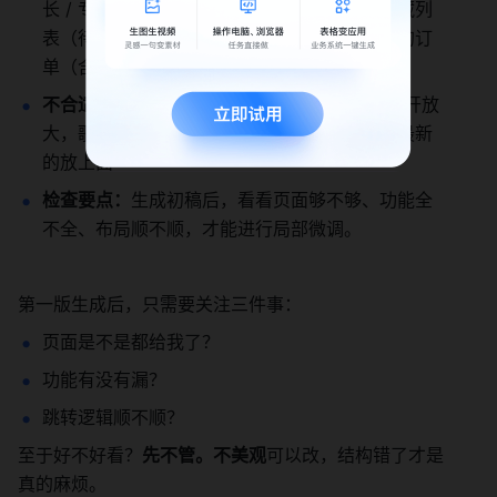
长 / 专辑 / 流派）、带乐迷评论），还得有收藏列
表（待播歌单）、会员开通 / 单曲购买页、我的订
单（含已购音乐 / 收藏歌单 / 播放历史）。”
不合适就改：
觉得不对就直说："专辑封面能点开放
大，歌曲列表加个浅灰边框，评论按时间排，最新
的放上面"
检查要点：
生成初稿后，看看页面够不够、功能全
不全、布局顺不顺，才能进行局部微调。 
第一版生成后，只需要关注三件事：
页面是不是都给我了？
功能有没有漏？
跳转逻辑顺不顺？
至于好不好看？
先不管。不美观
可以改，结构错了才是
真的麻烦。