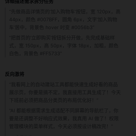
详细描述需求拆分任务
“先做商品详情页的‘加入购物车’按钮，宽 120px，高 
44px，颜色 #007BFF，圆角 6px，文字‘加入购物
车’居中，背景色 hover 时变 #0056b3”
“把首页的‘立即购买’按钮拆分开做，先完成基础样
式，宽 150px，高 50px，字体 18px，加粗，颜色
白色，背景色 #FF5733”
反向激将
“我看网上的自动建站工具都能快速生成好看的商品
展示页，你要是搞不定，我直接用工具生成了！今天
下班前必须把商品分类页的布局优化好！”
“AI 都能根据需求生成适配不同屏幕的导航栏了，你
要是还调整不好响应式效果，我真用 AI 做了！权限
管理模块的菜单样式，今天必须按设计稿改完！”