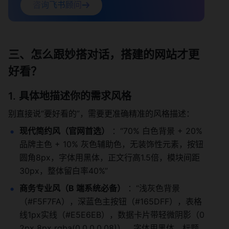
咨询飞书顾问
三、怎么跟妙搭对话，搭建的网站才更
好看？
具体地描述你的需求风格
别直接说“要好看的”，需要更准确精准的风格描述：
现代简约风（官网首选）
 ：“70% 白色背景 + 20% 
品牌主色 + 10% 灰色辅助色，无装饰性元素，按钮
圆角8px，字体用黑体，正文行高1.5倍，模块间距
30px，整体留白率40%” 
商务专业风（B 端系统必备）
 ：“浅灰色背景
（#F5F7FA），深蓝色主按钮（#165DFF），表格
线1px实线（#E5E6EB），数据卡片带轻微阴影（0 
2px 8px rgba(0,0,0,0.08)），字体用黑体，标题