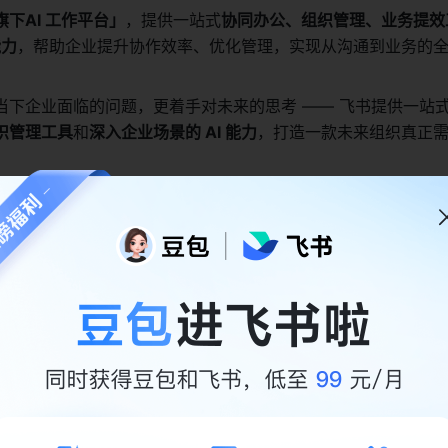
下AI 工作平台」
，提供一站式
协同办公、组织管理、业务提效
能力
，帮助企业提升协作效率、优化管理，实现从沟通到业务的
当下企业面临的问题，更着手对未来的思考 —— 飞书提供一站
织管理工具
和
深入企业场景的 AI 能力
，打造一款未来组织真正
「协同办公」「业务提效」「组织管理」
三大核心构建，整合即
会议、云文档、云盘、邮箱等一站式办公工具，搭配飞书 OKR
，辅以多维表格、飞书项目、审批、自动化流程等业务提效工具
议纪要、AI Agent等 AI 能力，
实现从沟通协作到业务管理
的“未来数字化新总部”，致力于让
“公司开在飞书上”。