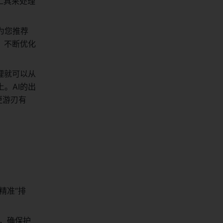
工具来处理
为您推荐
，不断优化
理就可以从
。AI的出
更游刃有
精准“排
，确保护