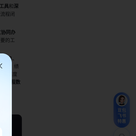
工具
和
深
全流程闭
式
协同办
需要的工
时消息、
、招聘、绩
，并深度
的全流程数
豆包
飞书
特惠