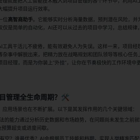
目管理就是把人工智能技术融入到项目管理的各个环节中，利用AI
大幅提升项目运行效率。
一位
高智商助手
。它能够实时分析海量数据，预判潜在风险，并
仅仅是简单的自动化，AI还可以从过去的项目中学习，总结规律
AI工具干活儿不疲倦，能有效避免人为失误。这样一来，项目经
等杂事中解脱出来，把精力放在战略规划和团队领导等核心任务上
项目经理，而是为你装上“外挂”，让你在节奏极快的工作环境中
目管理全生命周期？🛠️
面，应用场景也在不断扩展。以下是其发挥作用的几个关键领域：
算法的能力通过分析历史数据和市场趋势，在问题尚未发生之前就
免预算超支或进度间歇。
有空？谁最优秀？AI会根据员工技能和档期，实现人岗精准匹配