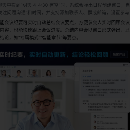
天中提到“明天 4-4:30 有空”时，系统会弹出日程创建窗口，
点关注问题沟通”和时间，并支持添加联系人、群或邮箱，设置参
能会议纪要可实时自动总结会议要点，方便参会人实时回顾会议
内容，也能快速跟上会议进度。总结内容会以窗口形式弹出，显
结论，如“专属模式”“智能章节”等要点。