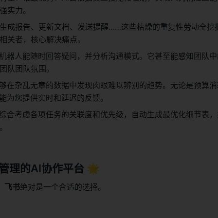
强实力。
生成报告、更新文档、发送提醒……这些枯燥的重复性劳动全挖掘
相关者，核心解决痛点。
I机器人能随时回答疑问，并分析沟通模式。它甚至能感知团队中
团队团队氛围。
能够在杂乱无章的数据中发现肉眼难以辨别的趋势。无论是预算消
都能为您提供实时和延迟的反馈。
会综合考虑各项任务的关联度和优先级，自动生成最优化细节表，
。
理的AI协作平台 🌟
，
飞书
绝对是一个合适的选择。