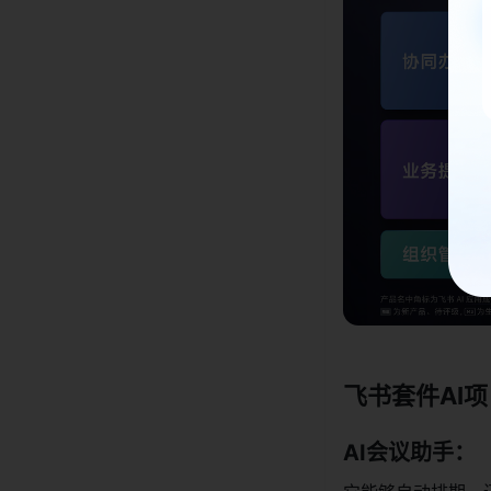
飞书套件AI
项
AI会议助手
：