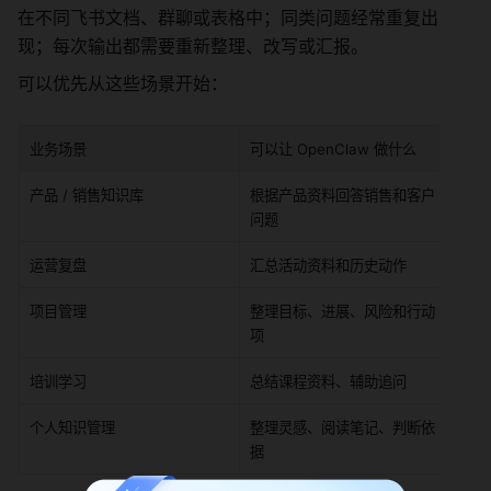
在不同飞书文档、群聊或表格中；同类问题经常重复出
现；每次输出都需要重新整理、改写或汇报。
可以优先从这些场景开始：
业务场景
可以让 OpenClaw 做什么
可
产品 / 销售知识库
根据产品资料回答销售和客户
F
问题
运营复盘
汇总活动资料和历史动作
复
项目管理
整理目标、进展、风险和行动
周
项
培训学习
总结课程资料、辅助追问
学
个人知识管理
整理灵感、阅读笔记、判断依
主
据