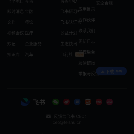
飞书项目
零售
博客中心
安全合规
应用目录
即时消息
金融
飞书研习社
合作伙伴
文档
餐饮
飞书认证官
联系我们
视频会议
医疗
公益计划
更新日志
妙记
企业服务
生态快讯
管理后台
知识库
汽车
飞行社
友情链接
下载飞书
举报与反馈
反馈给飞书 CEO：
ceo@feishu.cn