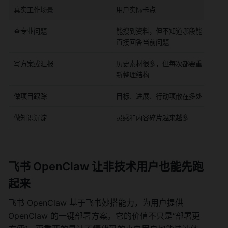
真实工作场景
用户实际卡点
普
查专业问题
能搜到资料，但不知道哪段能
搜
直接回答当前问题
写方案或汇报
历史素材很多，但每次都要重
搜
新整理结构
做项目跟踪
目标、进展、行动项散在多处
搜
做知识沉淀
灵感和内容碎片越来越多
搜
飞书 OpenClaw 让非技术用户也能先跑
起来
飞书 OpenClaw 基于飞书妙搭能力，为用户提供 
OpenClaw 的一键部署方案。它的价值不只是“部署更