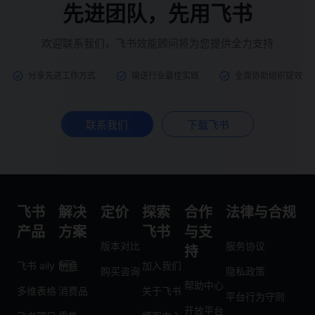
先进团队，先用飞书
欢迎联系我们，飞书效能顾问将为您提供全力支持
分享先进工作方式
输送行业最佳实践
全面协助组织提效
联系我们
下载飞书
飞书
解决
定价
探索
合作
法律与合规
产品
方案
飞书
与支
版本对比
服务协议
持
飞书 aily
制造
加入我们
购买咨询
隐私政策
帮助中心
多维表格
消费品
关于飞书
平台行为守则
开放平台