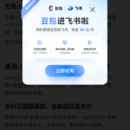
先跑小闭环，再扩展范围
不要一上来追求覆盖所有知识。更稳的做法，是先跑通
一个小闭环：选一组高频资料，围绕一个业务问题提
问，生成一份可用文档，再把结果沉淀回飞书。
这个闭环跑通后，再逐步扩展到更多资料和更多团队。
落地 OpenClaw 时，先避开这几个坑
OpenClaw 能读资料、回答问题、总结文档，但它不
是万能整理员。资料结构混乱、背景缺失、边界不清，
都会影响输出质量。
资料范围越模糊，答案越容易变空
如果你只说“帮我总结一下业务资料”，OpenClaw 很难
知道该优先看什么、为谁总结、输出到什么程度。