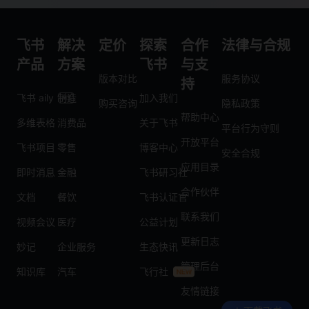
飞书
解决
定价
探索
合作
法律与合规
产品
方案
飞书
与支
版本对比
服务协议
持
飞书 aily
制造
加入我们
购买咨询
隐私政策
帮助中心
多维表格
消费品
关于飞书
平台行为守则
开放平台
飞书项目
零售
博客中心
安全合规
应用目录
即时消息
金融
飞书研习社
合作伙伴
文档
餐饮
飞书认证官
联系我们
视频会议
医疗
公益计划
更新日志
妙记
企业服务
生态快讯
管理后台
知识库
汽车
飞行社
友情链接