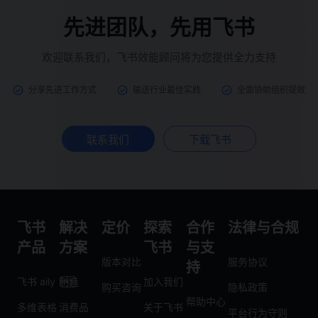
先进团队，先用飞书
欢迎联系我们，飞书效能顾问将为您提供全力支持
分享先进工作方式
输送行业最佳实践
全面协助组织提效
联系我们
下载飞书
飞书
解决
定价
探索
合作
法律与合规
产品
方案
飞书
与支
版本对比
服务协议
持
飞书 aily
制造
加入我们
购买咨询
隐私政策
帮助中心
多维表格
消费品
关于飞书
平台行为守则