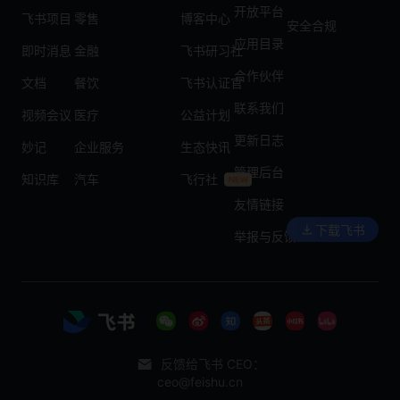
开放平台
飞书项目
零售
博客中心
安全合规
应用目录
即时消息
金融
飞书研习社
合作伙伴
文档
餐饮
飞书认证官
联系我们
视频会议
医疗
公益计划
更新日志
妙记
企业服务
生态快讯
管理后台
知识库
汽车
飞行社
友情链接
下载飞书
举报与反馈
反馈给飞书 CEO：
ceo@feishu.cn