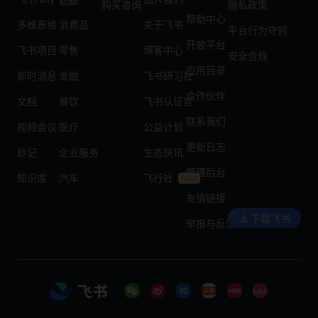
购买咨询
隐私政策
帮助中心
多维表格
消费品
关于飞书
平台行为守则
开放平台
飞书项目
零售
博客中心
安全合规
应用目录
即时消息
金融
飞书研习社
合作伙伴
文档
餐饮
飞书认证官
联系我们
视频会议
医疗
公益计划
更新日志
妙记
企业服务
生态快讯
管理后台
知识库
汽车
飞行社
友情链接
下载飞书
举报与反馈