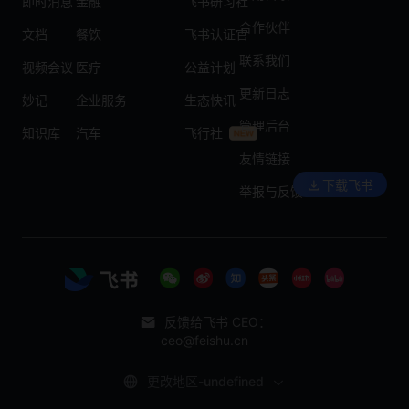
即时消息
金融
飞书研习社
合作伙伴
文档
餐饮
飞书认证官
联系我们
视频会议
医疗
公益计划
更新日志
妙记
企业服务
生态快讯
管理后台
知识库
汽车
飞行社
友情链接
下载飞书
举报与反馈
反馈给飞书 CEO：
ceo@feishu.cn
更改地区-undefined