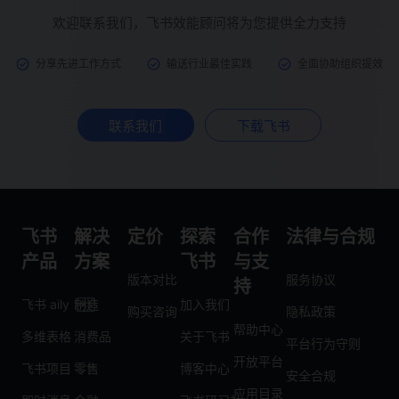
欢迎联系我们，飞书效能顾问将为您提供全力支持
分享先进工作方式
输送行业最佳实践
全面协助组织提效
联系我们
下载飞书
飞书
解决
定价
探索
合作
法律与合规
产品
方案
飞书
与支
版本对比
服务协议
持
飞书 aily
制造
加入我们
购买咨询
隐私政策
帮助中心
多维表格
消费品
关于飞书
平台行为守则
开放平台
飞书项目
零售
博客中心
安全合规
应用目录