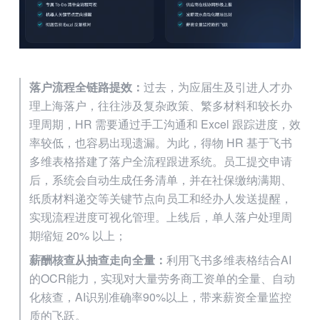
落户流程全链路提效：
过去，为应届生及引进人才办
理上海落户，往往涉及复杂政策、繁多材料和较长办
理周期，HR 需要通过手工沟通和 Excel 跟踪进度，效
率较低，也容易出现遗漏。为此，得物 HR 基于飞书
多维表格搭建了落户全流程跟进系统。员工提交申请
后，系统会自动生成任务清单，并在社保缴纳满期、
纸质材料递交等关键节点向员工和经办人发送提醒，
实现流程进度可视化管理。上线后，单人落户处理周
期缩短 20% 以上；
薪酬核查从抽查走向全量：
利用飞书多维表格结合AI
的OCR能力，实现对大量劳务商工资单的全量、自动
化核查，AI识别准确率90%以上，带来薪资全量监控
质的飞跃。