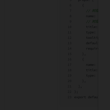
{
// 对应 1.0 
      name
:
"text1
// 对应 1.0 
      title
:
"属性
      type
:
"Strin
      tooltip
:
"属
      defaultValue
      required
:
tr
},
{
      name
:
"text2
      title
:
"属性
      type
:
"Strin
},
],
}
;
export default met