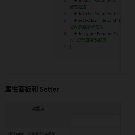
  ➕props
:
 Record<string
,
 M
建态配置
  ➕data?
:
 Record<string
,
 I
  ➕methods?
:
 Record<string
组件暴露方法定义
  ➕designerEnhance?
:
 IDesi
// 设计器定制配置
}
属性面板和 Setter
功能点
新
属性面板：初始化数据结构