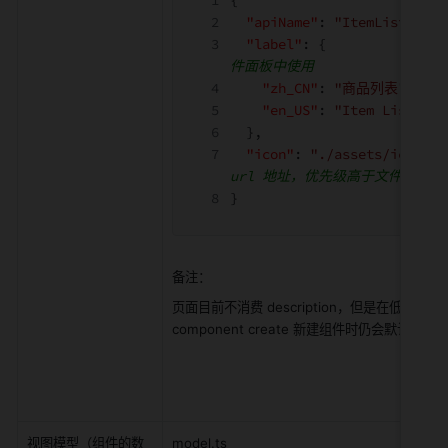
{
"apiName"
:
"ItemList"
,
"label"
:
{
件面板中使用
"zh_CN"
:
"商品列表"
,
"en_US"
:
"Item List"
},
"icon"
:
"./assets/icon_ta
url 地址，优先级高于文件夹下的 
}
备注： 
-
页面目前不消费 description，但是在低代码
自
component create
新建组件时仍会默认包含
d
视图模型（组件的数
model.ts