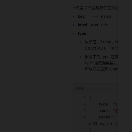
下述是 7 个基础属性在新版页面
key
     ===>  name
label
   ===>  title
type
枚举值：String、Number、
StructStyle、Function、
旧版中的 type 是属性类型
type 是数据类型，如果数据
可以开发自定义 setter
{
    type
:
"String"
    name
:
"选择"
,
    setter
:
"Selec
onChange
}
)=> React
}