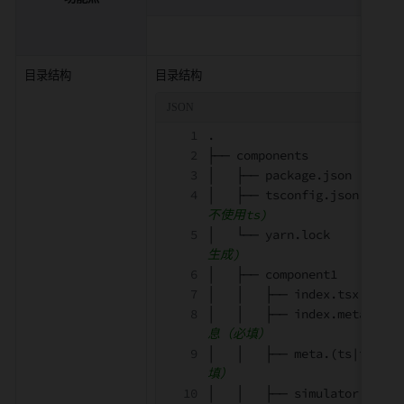
新版
目录结构
目录结构
.
├── components             
│   ├── package.json       
│   ├── tsconfig.json      
不使用ts)
│   └── yarn.lock          
生成)
│   ├── component1         
│   │   ├── index.tsx      
│   │   ├── index.meta.json
息（必填）
│   │   ├── meta.(ts|tsx)  
填）
│   │   ├── simulator.tsx  