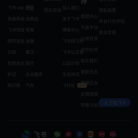
持
飞书 aily
制造
加入我们
购买咨询
隐私政策
帮助中心
多维表格
消费品
关于飞书
平台行为守则
开放平台
飞书项目
零售
博客中心
安全合规
应用目录
即时消息
金融
飞书研习社
合作伙伴
文档
餐饮
飞书认证官
联系我们
视频会议
医疗
公益计划
更新日志
妙记
企业服务
生态快讯
管理后台
知识库
汽车
飞行社
友情链接
下载飞书
举报与反馈