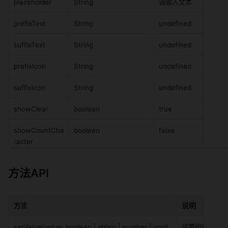
placeholder
String
请输入文本
prefixText
String
undefined
suffixText
String
undefined
prefixIcon
String
undefined
suffixIcon
String
undefined
showClear
boolean
true
showCountCha
boolean
false
racter
方法API
说明
方法
setValue(value: boolean | string | number | void)
设置组件值