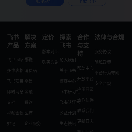
联系我们
下载飞书
飞书
解决
定价
探索
合作
法律与合规
产品
方案
飞书
与支
版本对比
服务协议
持
飞书 aily
制造
加入我们
购买咨询
隐私政策
帮助中心
多维表格
消费品
关于飞书
平台行为守则
开放平台
飞书项目
零售
博客中心
安全合规
应用目录
即时消息
金融
飞书研习社
合作伙伴
文档
餐饮
飞书认证官
联系我们
视频会议
医疗
公益计划
更新日志
妙记
企业服务
生态快讯
管理后台