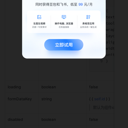
{
textCont
tooltipTe
wrapping:
layout:"t
align:"le
width:4,
unit:"col
}
loading
boolean
false
formDataKey
string
{ { 
self.id
 } }
默认为组件id
disabled
boolean
false