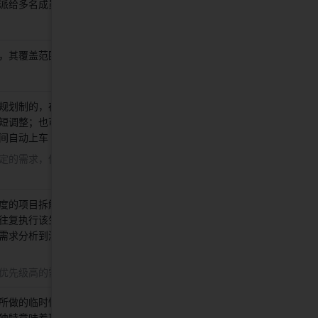
派给多名成员负责 
其覆盖范围高于 Bug 
弹窗不展示、导航栏没有适配 
规划制的，在某个版本实现指定
飞书-iOS-5.1 飞书- Android-
短调整；也可以是班车制的，固
5.2 
间自动上车 
定的需求，但是时间可根据实际
度的项目拆解为可执行的，能在
往复执行该生产周期，使开发过
需求分析到测试完成，是敏捷的
优先级高的需求 
所做的临时性努力。临时性是指
发布会官网 
独特意味着项目的最终结果不重