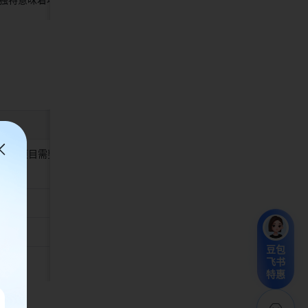
举例 
一个项目需要不同
产品经理、PMO、UI设计、
测试 
豆包
飞书
特惠