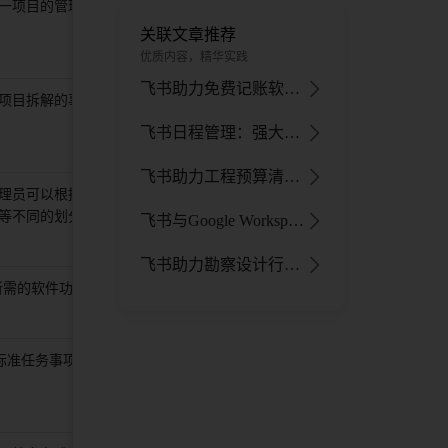
一项目的管理，多个项目的合
飞书项目、飞书套件、飞书文
档 
关联文章推荐
优质内容，精华实践
飞书助力免费记账软件：解决数据、协同、分析与安全难题
项目拆解的事项合集 
需求、缺陷、版本、迭代、里
程碑 
飞书日程管理：强大实用，提升个人与团队工作效率
飞书助力工程预算清单报价，提高效率、降低成本、保障准确合理
理员可以根据本项目管理需要，
基础技术、工程架构、UG、开
等不同的划分方式，进行业务线
放能力 
飞书与Google Workspace：今年哪款企业协作套件适合您的企业？
飞书助力勘察设计行业：破解难题、提升效率与竞争力
所需的软件功能，它帮助团队成员
xx技术重构、xx自动化接入 
标准任务事项组成 
产品评审、前端估分、QA测试 