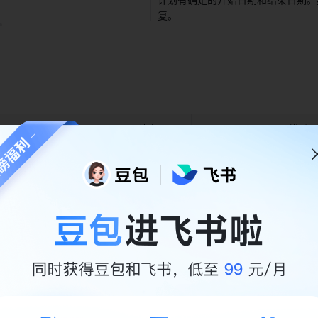
复。 
名词 
英文 
描述 
角色 
Role 
参与到项目中的各类角色，
角色的配合支持 
负责人 
Owner 
负责执行任务的角色 
排期 
Scheduling 
对多项任务进行时间规划 
估分 
PD (Person 
估算任务所花费的时间 
Day) 