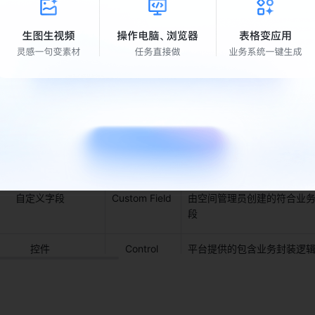
名词 
英文 
描述 
字段 
Field 
定义工作项属性的基本单元 
系统字段 
System Field 
飞书项目平台已有的预设字段
模板字段 
由创建空间时，根据空间模板
自定义字段 
Custom Field 
由空间管理员创建的符合业
段 
控件 
Control 
平台提供的包含业务封装逻辑