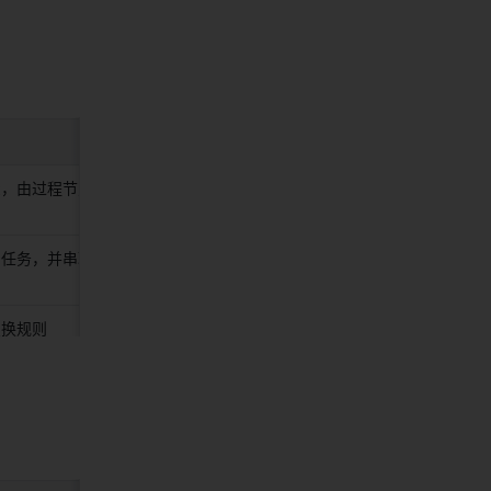
举例 
骤，由过程节点及
的任务，并串联成
需求流程 
换规则 
缺陷流程 