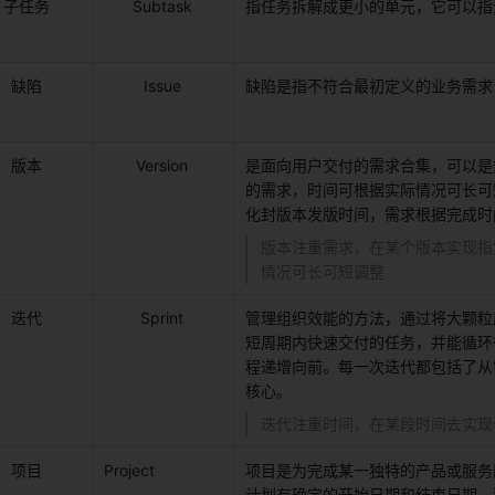
子任务 
Subtask 
指任务拆解成更小的单元，它可以指
缺陷 
Issue 
缺陷是指不符合最初定义的业务需求，
版本 
Version 
是面向用户交付的需求合集，可以是
的需求，时间可根据实际情况可长可
化封版本发版时间，需求根据完成时
版本注重需求，在某个版本实现指
情况可长可短调整 
迭代 
Sprint 
管理组织效能的方法，通过将大颗粒
短周期内快速交付的任务，并能循环
程递增向前。每一次迭代都包括了从
核心。 
迭代注重时间，在某段时间去实现
项目 
Project 
项目是为完成某一独特的产品或服务
计划有确定的开始日期和结束日期。