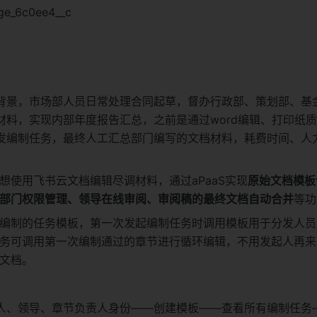
_6c0ee4__c
背景，市场部人员日常处理合同起草，督办行政部、策划部、基
材料，实现内部年度报告汇总，之前是通过word编辑、打印纸
发编制任务，最终人工汇总部门编写的文档材料，耗费时间、人
想使用飞书云文档编辑尽调材料，通过aPaaS实现
原始文档模板
部门权限管理、领导在线审阅、审阅稿的最终文档自动合并
等功
编制的任务模板，第一次发起编制任务时调用模板用于分发人员
务可调用第一次编制通过的章节进行循环编辑，不用发起人再来
文档。
人、领导、章节负责人身份——创建模板——查看所有编制任务