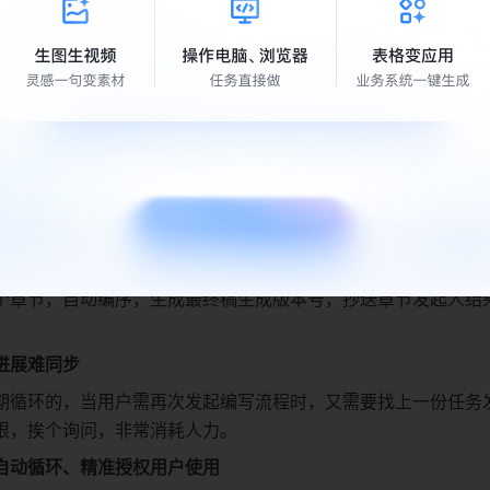
本、任务分发，无需开会、沟通即可进行协作。
好后，审核、汇总流程繁琐
任务在编写好文档后，往往需要专人搜集不同章节的内容合并到
领导审核的意见还需单独传达，如遇到不同章节需要权限管控时
文档来回修改多遍后，最终稿也需人工按章节内容汇总，如文章
1-2天时间。
总文档审批，审批通过后云文档内容按顺序自动合并，生成文档
考虑用户权限、手动搬运云文档内容
，人工规整最终章节顺序，
个章节，自动编序，生成最终稿生成版本号，抄送章节发起人结
进展难同步
期循环的，当用户需再次发起编写流程时，又需要找上一份任务
限，挨个询问，非常消耗人力。
自动循环、精准授权用户使用