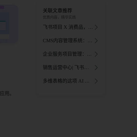
关联文章推荐
优质内容，精华实践
飞书项目 X 消费品，数字化助力企业缩短生产周期，快速应对市场变化
CMS内容管理系统：飞书的高效内容管理与审核解决方案
企业服务项目管理：销售管理与反馈优化指南
销售运营中心| 飞书如何助力科沃斯机器人进入市场“快、准、狠”
多维表格的这项 AI 能力，让小白也能“走捷径”
序应用。