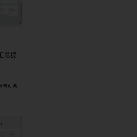
汇总提
可自动合
稿。