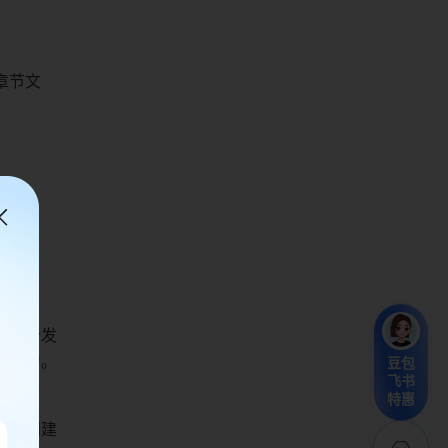
章节文
单独分发
费精力。
豆包
飞书
特惠
限去创建