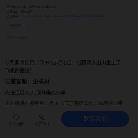
公司同事使用了飞书*自动化后：
山顶洞人出山坐上了
飞机的感觉！
智
慧客服：企联AI
先进连接方式|提升集成效率
企业级协同AI平台，基于飞书等协作工具，赋能企业中
的每一位员工，自主管理AI资产，无忧接入海量行业场
联系我们
景应用。
联系我们
立即试用
预约顾问
购买热线
核心亮点：