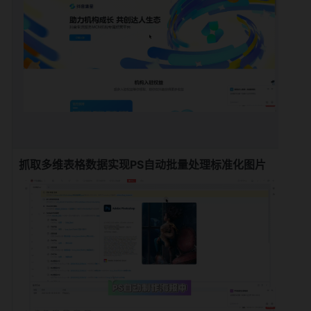
抓取多维表格数据实现PS自动批量处理标准化图片
搭