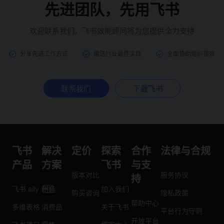
先进团队，先用飞书
欢迎联系我们，飞书效能顾问将为您提供全力支持
分享先进工作方式
输送行业最佳实践
全面协助组织提效
联系我们
下载飞书
飞书
解决
定价
探索
合作
法律与合规
产品
方案
飞书
与支
版本对比
服务协议
持
飞书 aily
制造
加入我们
购买咨询
隐私政策
帮助中心
多维表格
消费品
关于飞书
平台行为守则
开放平台