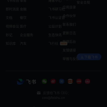
飞书项目
零售
博客中心
安全合规
应用目录
即时消息
金融
飞书研习社
合作伙伴
文档
餐饮
飞书认证官
联系我们
视频会议
医疗
公益计划
更新日志
妙记
企业服务
生态快讯
管理后台
知识库
汽车
飞行社
友情链接
下载飞书
举报与反馈
反馈给飞书 CEO：
ceo@feishu.cn