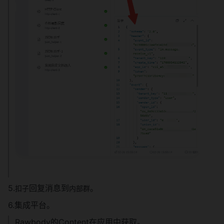
          "name": "龙冬强",
          "id": {
            "open_id": "按需修改",
            "user_id": "",
            "union_id": "按需修改"
          },
          "key": "@_user_1"
        }
      ],
      "message_id": "引用",
      "message_type": "text",
      "content": "
{\"text\":\"@_user_1  \"}",
      "chat_id": "按需修改"
    }
  }
}
5.
回复消息到
。
扣子
内部群
6.集成平台。
Rawbody的Content在应用中获取。