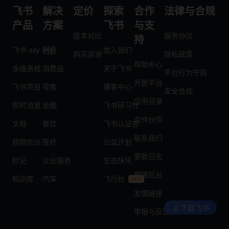
飞书
解决
定价
探索
合作
法律与合规
产品
方案
飞书
与支
版本对比
服务协议
持
飞书 aily
制造
加入我们
购买咨询
隐私政策
帮助中心
多维表格
消费品
关于飞书
平台行为守则
开放平台
飞书项目
零售
博客中心
安全合规
应用目录
即时消息
金融
飞书研习社
合作伙伴
文档
餐饮
飞书认证官
联系我们
视频会议
医疗
公益计划
更新日志
妙记
企业服务
生态快讯
管理后台
知识库
汽车
飞行社
友情链接
下载飞书
举报与反馈