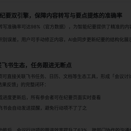
能纪要双引擎，保障内容转写与要点提炼的准确率
转写准确率可达98%（官方数据），为智能纪要提供了精准的内
识别误差，用户可手动修正内容，AI会同步更新纪要的结构化展
联飞书生态，任务跟进无断点
动项可直接关联飞书任务、日历、文档等生态工具，形成「会议讨
结果反馈」的完整闭环：
成进度更新后，所有参会者可在纪要页面实时查看
飞书会自动发送提醒，避免行动项不了了之
功能后，会议行动项的跟进效率提升了63%，跨部门协作的沟通