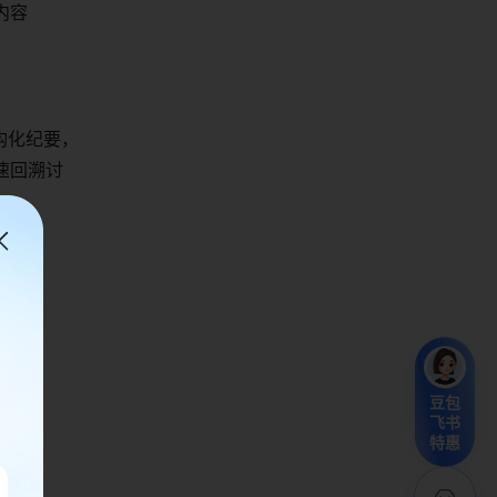
内容
构化纪要，
速回溯讨
豆包
飞书
特惠