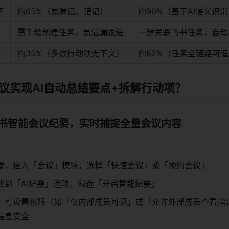
率
约65%（易漏记、错记）
约90%（基于AI语义识
需手动创建任务，易遗漏跟进
一键关联飞书任务，自动
约35%（多数行动项无下文）
约82%（任务全链路可
议实现AI自动总结要点+拆解行动项？
飞书智能会议纪要，实时捕捉全量会议内容
：
端，进入「会议」模块，选择「快速会议」或「预约会议」
找到「AI纪要」选项，勾选「开启智能纪要」
，可设置权限（如「仅内部成员可见」或「允许外部成员查看指
信息安全