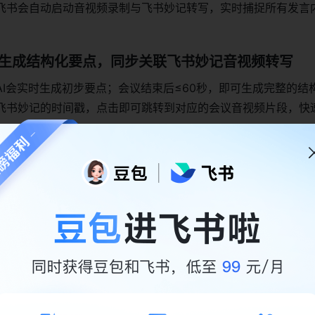
飞书会自动启动音视频录制与飞书妙记转写，实时捕捉所有发言
动生成结构化要点，同步关联飞书妙记音视频转写
AI会实时生成初步要点；会议结束后≤60秒，即可生成完整的结
飞书妙记的时间戳，点击即可跳转到对应的会议音视频片段，快
要的核心参数如下：
具体说明
会议结束后≤60秒生成完整结构化要点
中文、英文等24种语言，含粤语、四川话等10+方言
IT、医疗、金融等20+专业领域术语优化