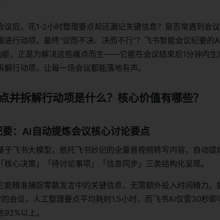
会议后，花1-2小时整理要点却还漏记关键信息？是否常遇到会
跟进行动项，最终“议而不决、决而不行”？飞书智能会议纪要的A
功能，正是为解决这些痛点而生——它能在会议结束后1分钟内生
拆解行动项，让每一场会议都能落地有声。
要点并拆解行动项是什么？核心价值有哪些？
要：AI自动提炼会议核心讨论要点
基于飞书大模型，依托飞书妙记的全量音视频转写内容，自动提
「核心决策」「待讨论事项」「信息同步」三类结构化呈现。
它能精准捕捉零散发言中的关键信息，无需额外投入时间精力。
的会议，人工整理要点平均耗时1.5小时，而飞书AI仅需30秒即
92%以上。