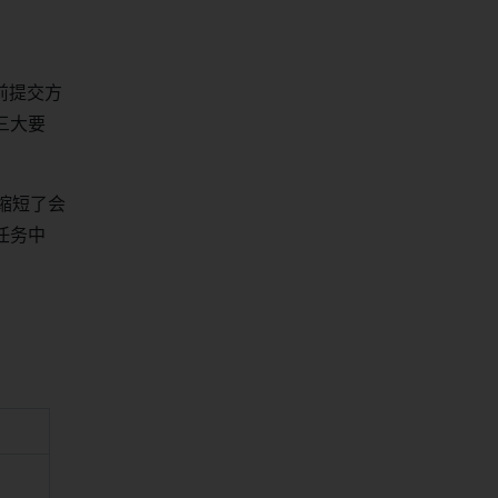
前提交方
三大要
缩短了会
任务中