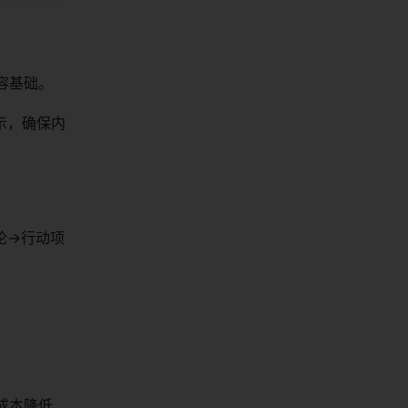
容基础。
示，确保内
论→行动项
成本降低