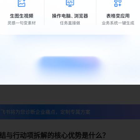
拆解行动项，关联飞书任务实现跟进闭环
跟进的实操步骤：
打开飞书智能纪要页面，找到「行动项」板块
别并列出所有行动项，若会议中未明确截止时间或负责人，可手动
侧的「创建任务」按钮，直接关联至飞书任务中心
级与提醒时间，负责人会收到飞书消息自动提醒
任务中心实时更新进展，所有有权限的参会者均可在纪要页面查
，飞书将为您诊断企业痛点，定制专属方案
总结与行动项拆解的核心优势是什么？