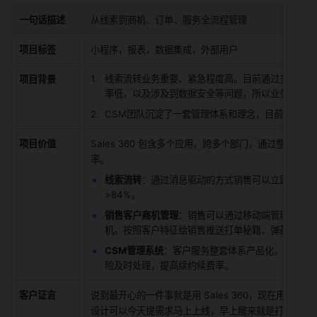
一句话描述
从线索到商机、订单、服务全流程管理
项目标签
小程序，报表，数据集成，外部用户
线索流转业务重要、紧急程度高。目前通过多维表格试
项目背景
率低，以及涉及到数据安全等问题，所以业务上迫切
CSM团队沉淀了一套管理体系和理念，目前通过多
项目价值
Sales 360 包含多个应用，跨多个部门，通过整
率。
线索流转
：通过消息驱动的方式销售可以立即处理线
>84%。
销售客户商机管理
：销售可以通过移动端管理客户，
机。按照客户特征给销售推送打单秘籍、弹药库。
CSM管理系统
：客户服务整套体系产品化，实现客
险及时处理，提高续约续费率。
客户证言
说到最开心的一件事就是用 Sales 360，现在用 Sa
设计可以今天提需求马上上线，早上醒来就是打开手机