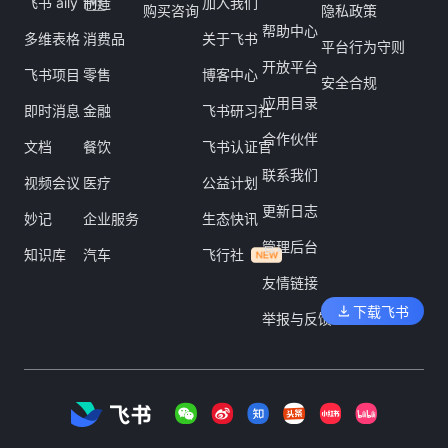
飞书 aily
制造
加入我们
购买咨询
隐私政策
帮助中心
多维表格
消费品
关于飞书
平台行为守则
开放平台
飞书项目
零售
博客中心
安全合规
应用目录
即时消息
金融
飞书研习社
合作伙伴
文档
餐饮
飞书认证官
联系我们
视频会议
医疗
公益计划
更新日志
妙记
企业服务
生态快讯
管理后台
知识库
汽车
飞行社
友情链接
下载飞书
举报与反馈