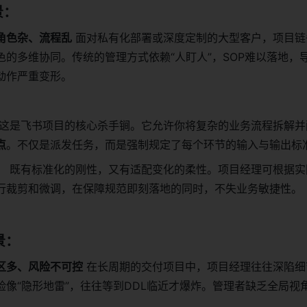
景：
角色杂、流程乱
面对私有化部署或深度定制的大型客户，项目链
色的多维协同。传统的管理方式依赖“人盯人”，SOP难以落地，
动作严重变形。
：
这是飞书项目的核心杀手锏。它允许你将复杂的业务流程拆解并
点
。不仅是派发任务，而是强制规定了每个环节的输入与输出标
：
既有标准化的刚性，又有适配变化的柔性。项目经理可根据实
行裁剪和微调，在保障规范即刻落地的同时，不失业务敏捷性。
景：
区多、风险不可控
在长周期的交付项目中，项目经理往往深陷细
险像“隐形地雷”，往往等到DDL临近才爆炸。管理者缺乏全局视