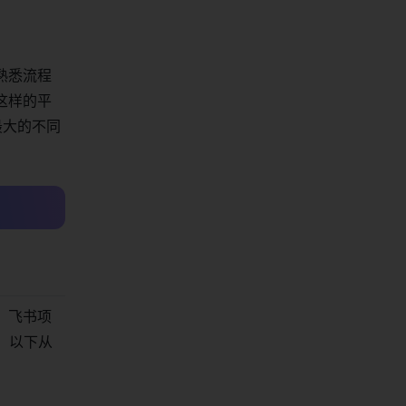
熟悉流程
这样的平
最大的不同
。飞书项
。 以下从