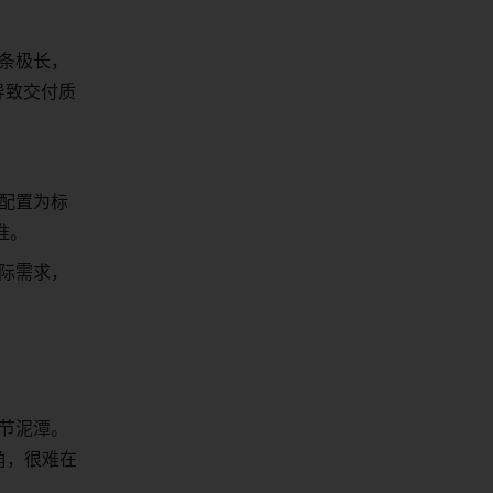
条极长，
导致交付质
配置为标
准。
际需求，
节泥潭。
角，很难在