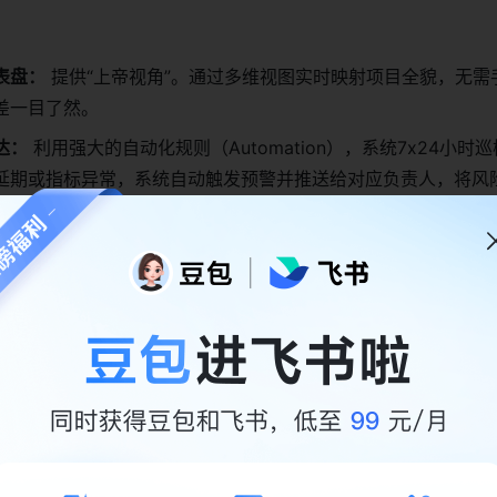
：
表盘：
提供“上帝视角”。通过多维视图实时映射项目全貌，无需
差一目了然。
达：
利用强大的自动化规则（Automation），系统7x24小时
延期或指标异常，系统自动触发预警并推送给对应负责人，将风
景：
资源在Excel里冲突
在涉及专业服务的场景下，“人天”就是成
来回切换管理排期，不仅效率低下，且极易出现资源冲突或闲置，导
：
期：
结合
甘特图
与
排期视图
，通过简单的拖拽即可完成人员调度