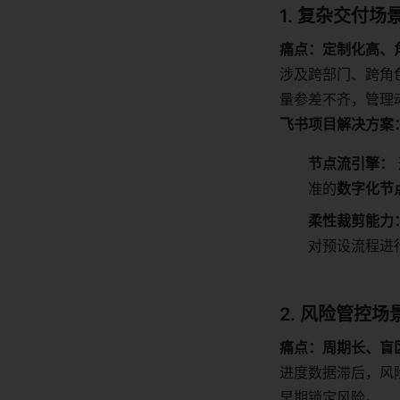
1. 复杂交付场
痛点：定制化高、
涉及跨部门、跨角
量参差不齐，管理
飞书项目解决方案
节点流引擎：
准的
数字化节
柔性裁剪能力
对预设流程进
2. 风险管控场
痛点：周期长、盲
进度数据滞后，风
早期锁定风险。