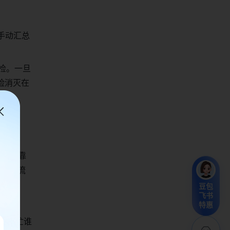
手动汇总
巡检。一旦
险消灭在
本。依靠
致利润流
豆包
飞书
特惠
。谁忙谁