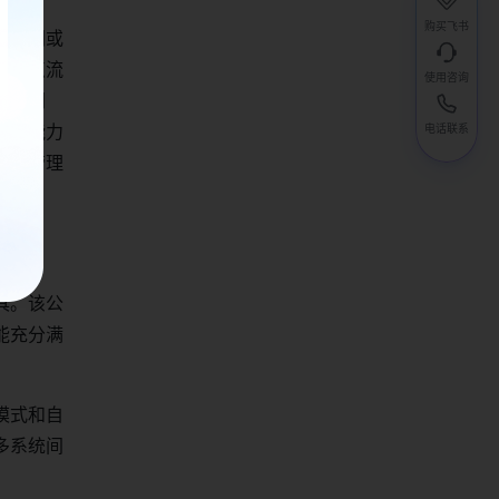
购买飞书
同空间或
化节点流
使用咨询
话。同
动化能力
电话联系
团队管理
具。该公
能充分满
模式和自
多系统间