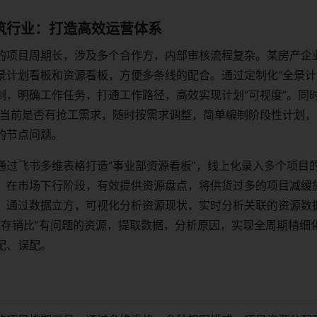
建筑行业：打造高效运营体系
的项目周期长，涉及多个合作方，内部审核流程复杂。某房产企
景计划看板和资源看板，方便多条线的配合。通过定制化“全景计
制，明确工作任务，打通工作路径，高效实现计划“可视度”。同时
据当前是否有抢工需求，随时按需求调整，简单编制阶段性计划，
的节点问题。
通过飞书多维表格打造“事业部资源看板”，线上化录入多个项目
。在市场下行阶段，有效提供资源盘点，将供货过多的项目减缓
。通过数据立方，可视化分析资源现状，实时分析关联的资源数据
、“存销比”有问题的资源，提取数据，分析原因，实现全周期精细
配、误配。