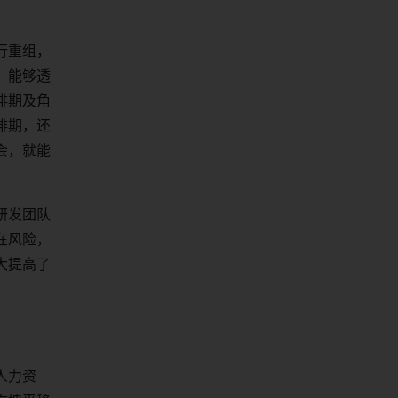
行重组，
，能够透
排期及角
排期，还
会，就能
研发团队
在风险，
大提高了
人力资