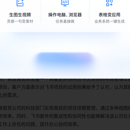
图灵活切换，甘特图直观展示项目进展或成员估分排期情况；不
以互相关联，实现资源共享。游戏策划人可以通过灵活定制可视
健康度；度量视图灵活嵌套，随时抓取数据，真正实现用数据说
台统筹所有任务，工作内容一目了然，帮助执行者逐一击破；自
再也不怕错过重要任务。通过飞书项目，该游戏公司大大提升了
率和任务执行效率。
：提升项目管理与协同效率
司，其运营团队需要一个具备更好协同性与灵活性的项目管理工
项目，客户方面表示对飞书项目的试用效果给予了认可，认为其
上的需求。
该租赁公司的科技部门实现高效的项目排期管理，通过多种视图
作效率。同时，飞书套件的集成性和协同性也能够解决该公司在
工作上存在的问题，提升办公协同效率。