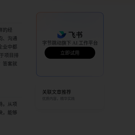
样的经
均、沟通
字节跳动旗下 AI 工作平台
企业中都
立即试用
在于项目排
？答案就
关联文章推荐
优质内容，精华实践
持。从项
块，能够