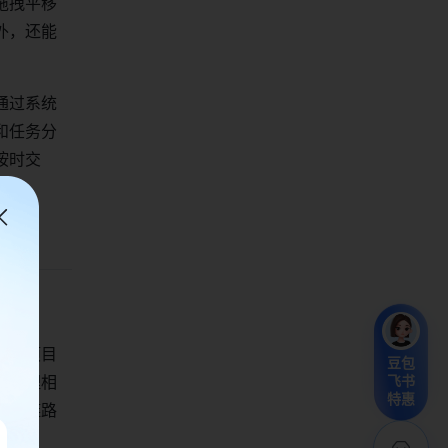
拖拽平移
外，还能
通过系统
和任务分
按时交
飞书项目
豆包
目管理相
飞书
特惠
交付链路