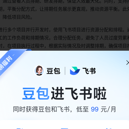
。通过查看人员排期、研发排期，保证人效最大化。同时，支持
期，平衡分配方式，让排期任务展示更直观，推动资源平衡。此
，降低项目风险。
进行多个项目并行开发时，使用飞书项目进行资源分配和排程。
工的工作负荷和排期情况，合理分配任务，避免了人员过度劳累
时，在项目执行过程中，根据实际情况及时调整排期，确保项目
业的成功实践
：串联复杂流程上下游
发周期长、流程复杂，涉及多个环节和角色。某游戏公司在使用
具分散，上下游不同角色之间信息不对称，协作效率低下。将项
项目后，该公司按照项目组的维度划分出不同业务线和空间，将
中。