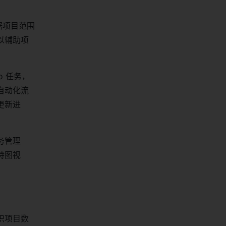
据项目范围
以辅助项
o 任务，
自动化流
更新进
务管理
特图视
。
织项目数