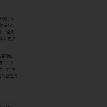
业使用飞
划看板”，
，“全景
灵活管控
的各种业
施工，节
，对“供
化的管理货