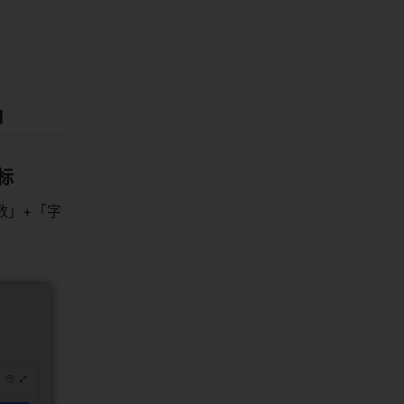
」
标
数」+「字