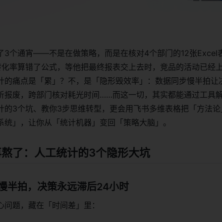
3个通宵——不是在做策略，而是在核对4个部门的12张Excel
转化率算错了公式，等他把最终报表交上去时，竞品的活动已经上
计的痛点是「累」？不，是「隐形毁效率」：数据同步慢半拍让
析报废，跨部门核对耗光时间……而这一切，其实都能通过工具
计的3个坑、教你3步思维转型，更会用飞书多维表格把「方法论
系统」，让你从「统计机器」变回「策略大脑」。
别再熬了：人工统计的3个隐形大坑
慢半拍，决策永远滞后24小时
心问题，藏在「时间差」里：