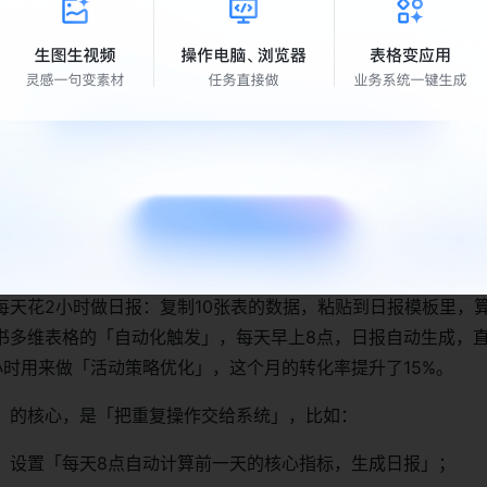
护」。
个步骤：
比如「用户数」来自「用户运营系统」，「销售额」来自「CRM
：比如「用户运营系统→飞书多维表格→仪表盘→运营报表」；
比如「用户运营系统」由「小李」维护，「CRM系统」由「小王
自动化触发逻辑」替代重复操作，把时间还给思考
每天花2小时做日报：复制10张表的数据，粘贴到日报模板里，
书多维表格的「自动化触发」，每天早上8点，日报自动生成，
小时用来做「活动策略优化」，这个月的转化率提升了15%。
」的核心，是「把重复操作交给系统」，比如：
：设置「每天8点自动计算前一天的核心指标，生成日报」；