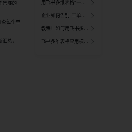
用飞书多维表格“一张表管公司”，零代码搭建经营管理系统（附模板） - 飞书官网
销售部的
企业如何告别“工单混乱”？用飞书多维表格搭建高效工单管理系统 - 飞书官网
检查每个单
教程！如何用飞书多维表格应用模式零代码搭建业务系统？
新汇总，
飞书多维表格应用模式：让表格秒变交互友好的业务系统 - 飞书官网
；