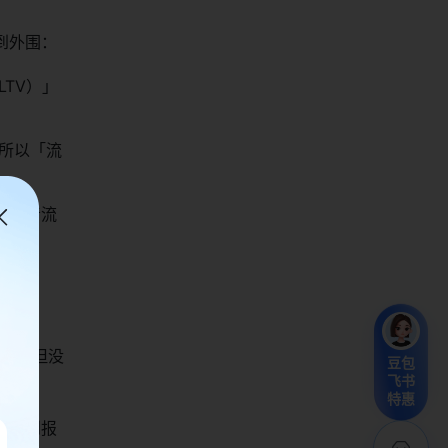
到外围：
LTV）」
，所以「流
「抖音流
？」，但没
豆包
飞书
特惠
怎么到报