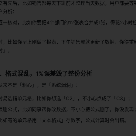
交有先后，比如销售部每天下班前才整理当天数据，用户部要等
户分析；
逐一核对，比如你要把4个部门的12张表合并成1张，得花2小时
时，比如你早上刚做了报表，下午销售部就更新了数据，你得重
时」。
、格式混乱，1%误差毁了整份分析
从来不是「粗心」，是「系统漏洞」：
时易选错单元格，比如你想选「C2」，不小心点成了「C3」；
误删公式，比如同事帮你改数据，不小心把公式删了，你没发现
比如有的单元格用「文本格式」存数字，公式计算时会出错。