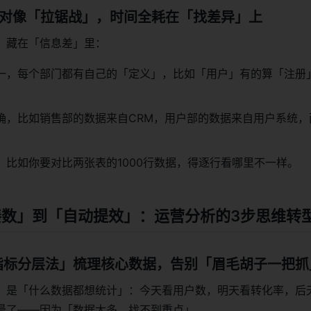
核对像「拉锯战」，时间全耗在「找差异」上
，藏在「信息差」里：
一，每个部门都有自己的「定义」，比如「用户」有的算「注册
确，比如销售部的数据来自CRM，用户部的数据来自用户系统，
，比如你要对比两张表的1000行数据，得逐行看哪里不一样。
工凑数」到「自动提效」：运营分析的3步思维转
指标分层法」梳理核心数据，告别「眉毛胡子一把抓
，是「什么数据都想统计」：今天看用户数，明天看转化率，后
晕了——因为「数据太多，找不到重点」。