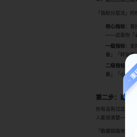
「指标分层法」的
核心指标
：直接
——这是你「
一级指标
：支
量」「转化率
二级指标
：细
量」「小红书
第二步：建立
你有没有过这种困
人能说清楚——因
「数据链路地图」