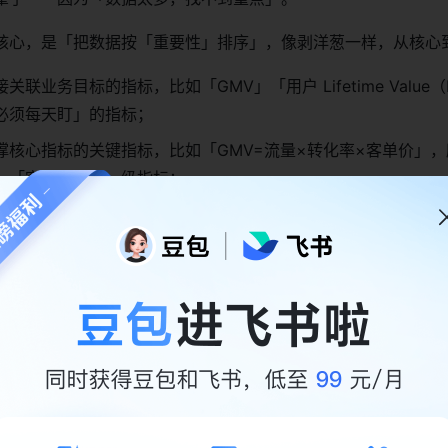
核心，是「把数据按「重要性」排序」，像剥洋葱一样，从核心
关联业务目标的指标，比如「GMV」「用户 Lifetime Value（
必须每天盯」的指标；
撑核心指标的关键指标，比如「GMV=流量×转化率×客单价」
」「客单价」是一级指标；
化一级指标的具体指标，比如「流量」可以拆成「公众号流量」
流量」，「转化率」可以拆成「点击→注册」「注册→付款」。
「数据链路地图」，让每一个数字都有「溯源路径」
惑？看到报表里的「转化率5%」，想问「这个数字是从哪来的
为数据是「凑」出来的，不是「流」出来的。
的核心，是「给每个数字找「爸爸」」：明确「数据从哪来」「