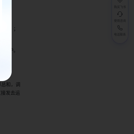
购买飞书
使用咨询
系统」；
电话联系
」维护。
算总和，调
直接发去运