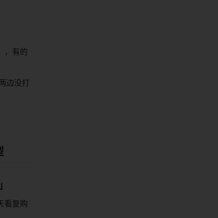
」，有的
两边没打
型
」
天看复购