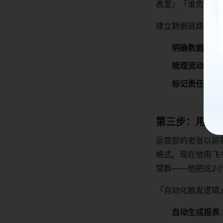
表里」「谁负责维
建立数据链路的3
明确数据源
：
梳理流动路径
标记责任人
：
第三步：用「
运营部的老张以前
格式。现在他用飞
营群——他把这2
「自动化触发逻辑
自动生成报表