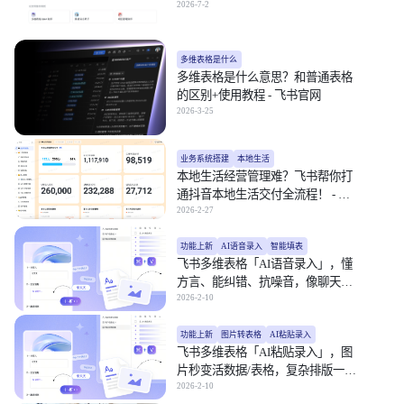
- 飞书官网
2026-7-2
多维表格是什么
多维表格是什么意思？和普通表格
的区别+使用教程 - 飞书官网
2026-3-25
业务系统搭建
本地生活
本地生活经营管理难？飞书帮你打
通抖音本地生活交付全流程！ - 飞
书官网
2026-2-27
功能上新
AI语音录入
智能填表
飞书多维表格「AI语音录入」，懂
方言、能纠错、抗噪音，像聊天一
样填表！ - 飞书官网
2026-2-10
功能上新
图片转表格
AI粘贴录入
飞书多维表格「AI粘贴录入」，图
片秒变活数据/表格，复杂排版一键
还原！ - 飞书官网
2026-2-10