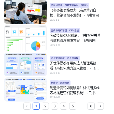
违规词检测
电商营销合规
零代码
飞书多维表格助力电商违禁词自
检，营销合规不发愁！ - 飞书官网
2026-2-2
客户与商机管理
CRM系统
突破传统CRM孤岛，飞书客户关系
与商机管理解决方案 - 飞书官网
2026-1-28
达人管理系统
达人资源库
无忧传媒都在用的达人管理系统，
看飞书如何助力达人管理！ - 飞书
官网
2026-1-27
制造业
市场营销
制造业营销如何破局？试试用多维
表格搭建营销管理系统！ - 飞书官
网
2026-1-26
1
2
3
4
5
8