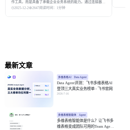
作工具，而是具备了承载企业业务系统的能力。通过连接器打
通数据孤岛，以 AI 驱动智能流程，并借助「应用模式」将复
2025-12-2
2647
阅读时间：1分钟
杂数据表单转化为业务人员可自主掌握的敏捷应用。
最新文章
多维表格AI
Data Agent
Data Agent评测：飞书多维表格AI
登顶三大真实业务榜单 - 飞书官网
2026-7-16
多维表格智能体
Agent
多维表格智能体是什么？让飞书多
维表格变成团队可用的Team Agent