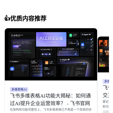
👍
优质内容推荐
多维
飞书
多维表格AI
交互
飞书多维表格AI功能大揭秘：如何通
最近，
过AI提升企业运营效率？ - 飞书官网
新功能
在架构和功能完整性上，飞书多维表格已不再是一个简单的协
APP！
2025-