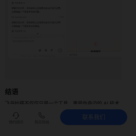
结语
飞书妙搭不仅仅只是一个工具，更是你身边的 AI 技术
合伙人。从
「灵感探索」
到
「多人协作」
，从
「自动化
联系我们
任务」
到
「专业运维」
，飞书妙搭正在用 AI 的力量赋
联系我们
立即试用
预约顾问
购买热线
能开发的每一个环节。