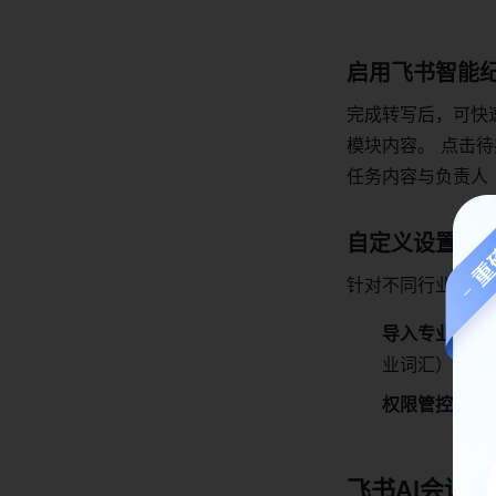
启用飞书智能
完成转写后，可快
模块内容。 点击
任务内容与负责人
自定义设置，让
针对不同行业与团
导入专业术语
业词汇），提
权限管控
：设
飞书AI会议