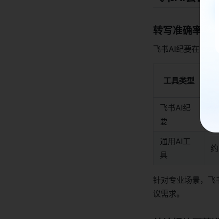
转写准确率高
飞书AI纪要在转
工具类型
飞书AI纪
9
要
通用AI工
约
具
针对专业场景，飞
议需求。