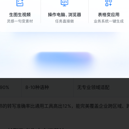
，支持多语种与专业术语识别
写能力上远超通用工具，核心数据对比：
转写准确
多语种/方言支持
专业术语适配
率
24种语种+10+种方
内置多行业术语库，可自
8%
言
入
90%
8-10种语种
无专业领域适配
书的转写准确率比通用工具高出12%，能完美覆盖企业跨区域、