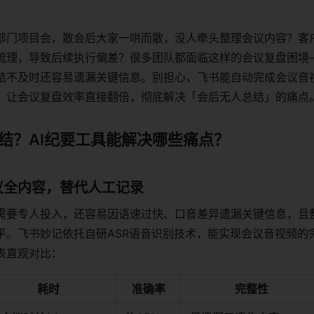
部门项目会，散会后大家一哄而散，没人牵头整理会议内容？客
梳理，导致后续执行偏差？很多团队都面临这样的会议复盘困境
结不及时还容易遗漏关键信息。别担心，飞书能自动完成会议音
，让会议复盘效率直接翻倍，彻底解决「会后无人总结」的痛点
结？AI纪要工具能解决哪些痛点？
议全内容，替代人工记录
需要专人投入，还容易因语速过快、口音差异遗漏关键信息，且
平。飞书妙记依托自研ASR语音识别技术，能实现会议音视频的
表直观对比：
耗时
准确率
完整性