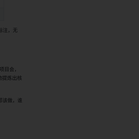
标注，无
的项目会，
动提炼出核
都该做，谁