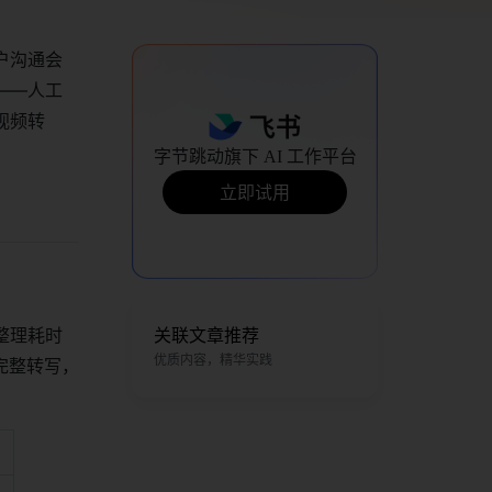
户沟通会
——人工
视频转
。
字节跳动旗下 AI 工作平台
立即试用
整理耗时
关联文章推荐
优质内容，精华实践
完整转写，