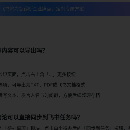
，飞书将为您诊断企业痛点，定制专属方案
写内容可以导出吗？
记页面，点击右上角「...」更多按钮
项，可导出为TXT、PDF或飞书文档格式
转写文本、发言人名与时间戳，方便后续整理存档
结论可以直接同步到飞书任务吗？
的「待办事项」模块，点击单个待办后的「同步到任务」按钮，