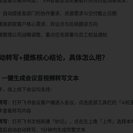
复盘重点差异明显，飞书智能会议纪要能针对性匹配场景需求：
：自动提炼各部门的协作要求、资源需求与交付截止日期
精准抓取客户核心需求、异议点与后续跟进方向
速整理公司战略调整、重点任务部署与员工权益通知
自动转写+提炼核心结论，具体怎么用？
，一键生成会议音视频转写文本
手，线上线下会议均支持：
转写
：打开飞书会议客户端进入会议，点击底部工具栏的「AI纪
步查看转写内容
转写
：打开飞书文档新建「妙记」，点击左上角「上传」选择本
成后自动启动转写，1分钟内生成完整文本