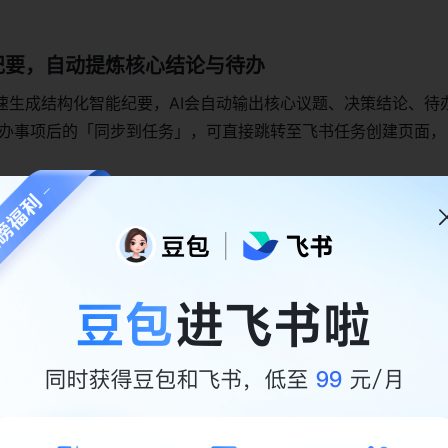
纪要，自动提炼核心结论与待办
速生成结构化智能纪要，AI会自动输出核心议题、决策结论、待
待办事项后的「同步到任务」，可直接跳转至飞书任务创建页面，
AI纪要更贴合团队需求
队的个性化需求，可通过以下设置优化AI输出：
库
：上传行业专属术语表（如IT领域的「OKR」「MVP」、医疗
升转写与提炼的精准度
置纪要的查看、编辑权限，仅授权成员可访问敏感会议内容
纪要，相比其他工具优势在哪？