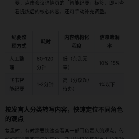
要，点击会议详情页的「智能纪要」标签，即可查
看提炼后的核心内容，还可手动补充调整。
纪要整
内容结构化
信息遗漏
耗时
理方式
程度
率
人工整
60-120
低（杂乱无
10%-15%
理
分钟
章）
飞书智
高（分议题/
1-2分钟
1%以下
能纪要
待办）
按发言人分类转写内容，快速定位不同角色
的观点
复盘时，有时需要快速查看某一部门负责人的观点，传