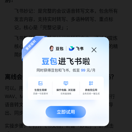
别？
飞书妙记：是完整的会议语音转写文本，包含所有
发言内容，支持实时转写、多语种转写、重点标
记，核心是「完整记录」；
飞书智能纪要：基于妙记的转写文本，通过AI提炼
核心议题、待办事项、决策结论，生成结构化的精
简内容，核心是「高效总结」。
离线会议的语音内容可以用飞书转文字吗？
可以。用户可将离线会议的音频文件（支持MP3、
WAV、M4A格式）上传至飞书妙记，系统会自动进行
语音转文字处理，转写完成后同样支持重点标记、导
出、同步文档等功能。
实操步骤：1. 打开飞书文档，新建「妙记」；2. 点击