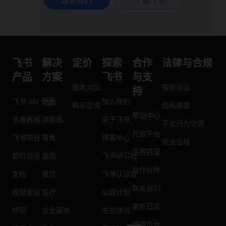
联系我们
下载飞书
飞书
解决
定价
探索
合作
法律与合规
产品
方案
飞书
与支
版本对比
服务协议
持
飞书 aily
制造
加入我们
购买咨询
隐私政策
帮助中心
多维表格
消费品
关于飞书
平台行为守则
开放平台
飞书项目
零售
博客中心
安全合规
应用目录
即时消息
金融
飞书研习社
合作伙伴
文档
餐饮
飞书认证官
联系我们
视频会议
医疗
公益计划
更新日志
妙记
企业服务
生态快讯
管理后台