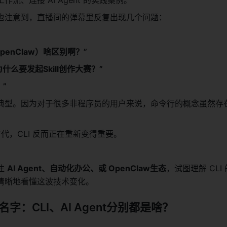
流、连接 AI Agent 的实践案例。
也注意到，直播间的弹幕里反复出现几个问题：
OpenClaw）啥区别啊？”
，为什么要发起Skill创作大赛？”
”
典型。因为对于很多非程序员的用户来说，命令行的概念虽然存
时代，CLI 反而正在重新变得重要。
 
AI Agent、自动化办公、或 OpenClaw生态
，试图理解 CLI
清晰地看懂这波技术变化。
字：CLI、AI Agent分别都是啥？