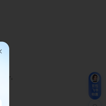
作飞书了。
豆包
飞书
特惠