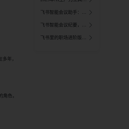
飞书智能会议助手：AI 助力全流程，提升会议效率与体验
飞书智能会议纪要，让每场会议都变成企业数字资产！ - 飞书官网
飞书里的职场进阶版豆包，解锁智能会议、AI表格新体验！ - 飞书官网
在多年，
 的角色，