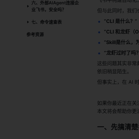
飞书中构建自动化工作
六、外部AIAgent连接企
业飞书，安全吗？​
但与此同时，我们
“CLI 是什么？”
七、命令速查表​
“CLI 和龙虾（
参考资源​
“Skill是什么
“龙虾过时了吗？
这些问题其实非常
依旧稍显陌生。
但事实上，在 AI 
如果你最近正在关注
本文将会帮助你更
一、先搞清楚名