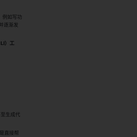
：
务，例如写功
，并逐渐发
LI）工
甚至生成代
不是直接帮