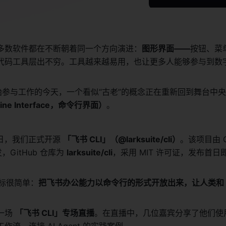
多数软件都在不断朝着同一个方向演进：
图形界面——
按钮、菜
代码工具层出不穷。工具越来越易用，也让更多人能够参与到数
nt 开始参与工作的今天，一个看似“古老”的概念正在重新回到舞台中
Line Interface，命令行界面）
。
28 日，我们正式开源 
「飞书 CLI」（@larksuite/cli）
。该项目由 
，GitHub 仓库为 
larksuite/cli
目标很简单：
把飞书办公能力以命令行的形式开放出来，让人类和 AI 
场 
「飞书 CLI」专场直播
。在直播中，几位嘉宾分享了他们使用 