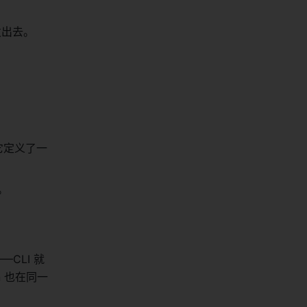
发出去。
），它定义了一
。
"——CLI 就
an 也在同一