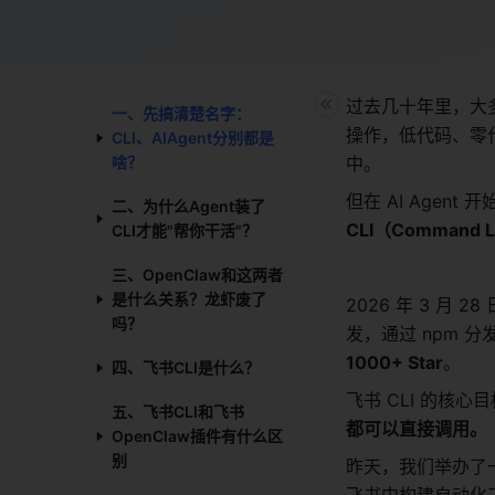
过去几十年里，大
一、先搞清楚名字：
操作，低代码、零
CLI、AIAgent分别都是
啥？​
中。
但在 AI Age
二、为什么Agent装了
CLI（Command 
CLI才能"帮你干活"？​
三、OpenClaw和这两者
是什么关系？龙虾废了
2026 年 3 月 
吗？​
发，通过 npm 分发
1000+ Star
。
四、飞书CLI是什么？​
飞书 CLI 的核心
五、飞书CLI和飞书
都可以直接调用。
OpenClaw插件有什么区
别​
昨天，我们举办了一