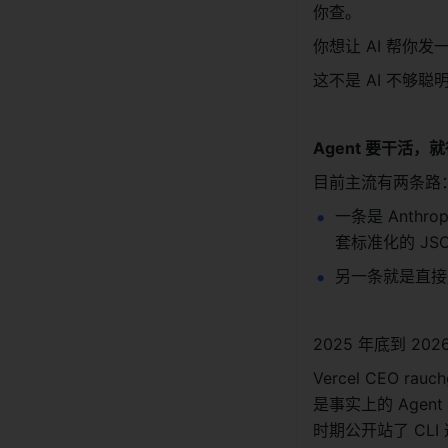
你查。
你想让 AI 帮
这不是 AI 不够聪
Agent 要干活
目前主流有两条路
一条是 Anthro
套标准化的 JS
另一条就是直接用 
2025 年底到 2
Vercel CEO rauc
是事实上的 Agent 工
时期公开站了 CL