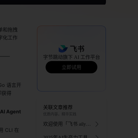
单和拖拽
字化工作
央——
字节跳动旗下 AI 工作平台
立即试用
Go 语言开
，采用 MIT 许可证，发布首日即获得 
关联文章推荐
Agent 
优质内容，精华实践
欢迎使用「飞书 aily」：企业级智能体开发平台，定制你的AI专属工作助手 - 飞书官网
CLI 在
2025年AI生产力工具与DeepSeek协同解决方案