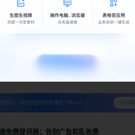
聊天里、偶尔写在文档里，但始终没有一条顺畅的记录和沉淀路
：导演的智能项目管理搭子
视飓风正在测试用
AI Agent协助导演管理拍摄计划
。这套方案的
目管理中的重复性信息整合和提醒工作，让导演把精力真正放回创
节点发生变化时，AI Agent可以自动追踪变更信息并同步给相
长时间未更新进度时，AI Agent可以主动提醒；当策划、拍摄
，AI Agent可以自动整理交接文档，确保信息不遗漏。
持续测试和优化中，但已经展现出显著的价值潜力：
减少导演在
创意人真正做创意
。
的测试，但也欢迎你抢先体验飞书aily！
抢先体
造免费提词器：告别广告和乱收费