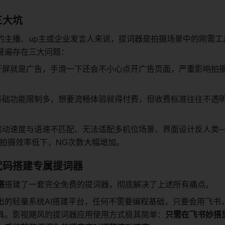
三大坑
的主播、up主或企业发言人来说，提词器是拍摄场景中的刚需工
普遍存在三大问题：
开屏就是广告，手滑一下还会不小心点开广告页面，严重影响拍
基础功能限制多，想要流畅体验就得付费，但收费标准往往不透
滚动速度与语速不匹配、无法适配多机位场景、界面设计反人类
拍摄效率低下，NG次数大幅增加。
代码搭建专属提词器
搭
搭建了一套完全免费的提词器，彻底解决了上述所有痛点。
出的轻量系统AI搭建平台，任何不需要编程基础，只要会用飞书
具。影视飓风的提词器应用使用方式极其简单：
只需在飞书妙搭