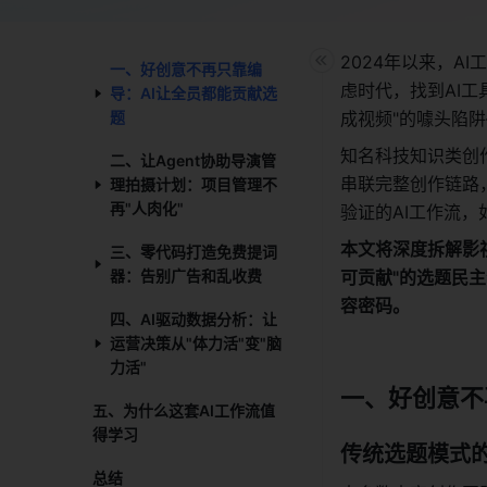
2024年以来，A
一、好创意不再只靠编
虑时代，找到AI工
导：AI让全员都能贡献选
题​
成视频"的噱头陷
知名科技知识类创
二、让Agent协助导演管
串联完整创作链路
理拍摄计划：项目管理不
再"人肉化"​
验证的AI工作流
本文将深度拆解影视
三、零代码打造免费提词
器：告别广告和乱收费​
可贡献"的选题民
容密码。
四、AI驱动数据分析：让
运营决策从"体力活"变"脑
力活"​
一、好创意不
五、为什么这套AI工作流值
得学习​
传统选题模式
总结​