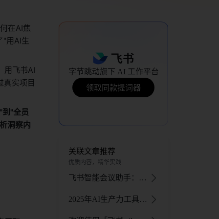
何在AI焦
"用AI生
用飞书AI
字节跳动旗下 AI 工作平台
过真实项目
领取同款提词器
"到"全员
分析洞察内
关联文章推荐
优质内容，精华实践
飞书智能会议助手：AI 助力全流程，提升会议效率与体验
2025年AI生产力工具与DeepSeek协同解决方案