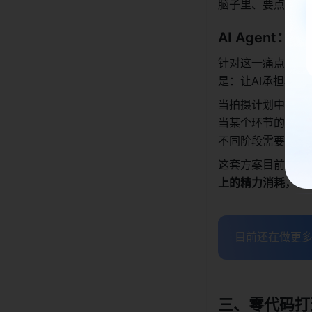
脑子里、要点散在
AI Agent
针对这一痛点，影
是：让AI承担项
当拍摄计划中的某个
当某个环节的负责人
不同阶段需要交接时
这套方案目前还在
上的精力消耗，让
目前还在做更多
三、零代码打