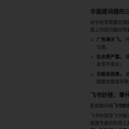
市面提词器的
对于经常需要出镜
面上的提词器应用
广告满天飞。
 
注度。
乱收费严重。
 
者苦不堪言。
功能体验差。
 
题都会直接导致
飞书妙搭：零
影视飓风用
飞书妙
飞书妙搭是飞书推
搭建专属的实用工