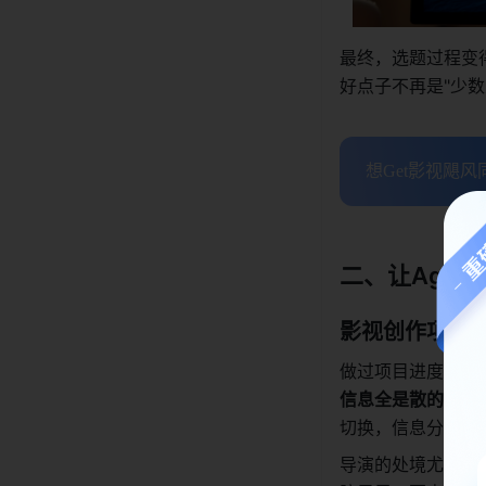
最终，选题过程变
好点子不再是"少数
想Get影视飓风
二、让Age
影视创作项目
做过项目进度追踪
信息全是散的
。一
切换，信息分散在
导演的处境尤为尴