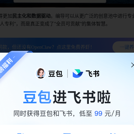
得更加
民主化和数据驱动
。编导可以从更广泛的创意池中进行专
人专利"，而是真正变成了"全员可贡献"的集体智慧。
同款，但还没有OpenClaw？点这里免费养虾！
一键养
nt协助导演管理拍摄计划：项目管理不再"人肉化
管理的典型痛点
和管理的人，往往有一个共同感受：
每天都在群里沟通、对接、
个影视项目往往横跨策划、拍摄、后期、运营等多个阶段，多人
不同的群聊、文档和聊天记录中。
尬：既要盯创意，又要盯执行，容易变成"人肉项目管理工具"—