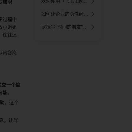
欢迎使用「飞书 aily」：企业级智能体开发平台，定制你的AI专属工作助手 - 飞书官网
专属职
如何让企业的隐性经验变成人人可用的知识？飞书知识问答助力打造企业智库！ - 飞书官网
辑过程中
政小姐姐
罗振宇“时间的朋友”跨年演讲：一线员工如何用飞书创造性解决业务问题 - 飞书官网
，往往还
非内容岗
提交一个简
可能。
助。这个
信息，让群