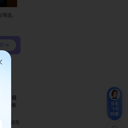
业筛选，
虾
"
推进，但
豆包
协作频繁
飞书
特惠
—进度记在