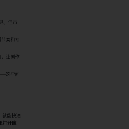
具。但市
摄节奏和专
明，让创作
——这些问
，就能快速
里打开应