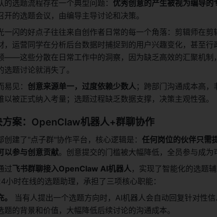
队的选题流程存在一个典型问题：
优秀创意的产生被视为编导的
召开的选题会议，由编导主导讨论和决策。
光一闪的好点子往往来自创作者日常的每一个角落：剪辑师在剪
材，运营同学在分析后台数据时捕捉到的用户兴趣变化，甚至行
频——这些分散在日常工作中的洞察，因为缺乏高效的汇聚机制
的选题讨论就消失了。
而易见：
创意来源单一，过度依赖少数人
；跨部门沟通成本高，
难以被正式纳入考量；选题过程缺乏数据支撑，决策主观性强。
方案：OpenClaw机器人+群聊协作
部创建了"点子群"协作平台，核心逻辑是：
任何岗位的伙伴只需
可以参与创意贡献
。创意提交的门槛被大幅降低，全员参与成为
通过
飞书群聊接入OpenClaw AI机器人
，实现了智能化的选题辅
个24小时在线的选题助理，承担了三项核心职能：
充。
 当有人提出一个选题方向时，AI机器人会自动回复针对性
选题的背景和价值，大幅降低后续讨论的沟通成本。