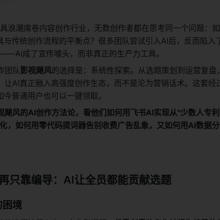
I工具浪潮席卷内容创作行业，无数创作者都在思考同一个问题：如
具与传统创作流程的平衡点？很多团队尝试引入AI后，反而陷入了
阱——AI成了宣传噱头，而非真正的生产力工具。
作团队
影视飓风
的选择是：系统性探索。从选题策划到运营复盘，
，让AI真正融入高强度创作生态，而不是沦为营销话术。这套经
，如今普通用户也可以一键领取。
飓风的AI创作方法论，看他们如何用飞书AI实现从"少数人专利
主化，如何用零代码提词器告别收费广告乱象，又如何用AI数据
再只靠编导：AI让全员都能贡献选题
的困境