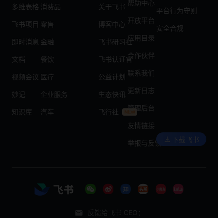
帮助中心
多维表格
消费品
关于飞书
平台行为守则
开放平台
飞书项目
零售
博客中心
安全合规
应用目录
即时消息
金融
飞书研习社
合作伙伴
文档
餐饮
飞书认证官
联系我们
视频会议
医疗
公益计划
更新日志
妙记
企业服务
生态快讯
管理后台
知识库
汽车
飞行社
友情链接
下载飞书
举报与反馈
反馈给飞书 CEO：