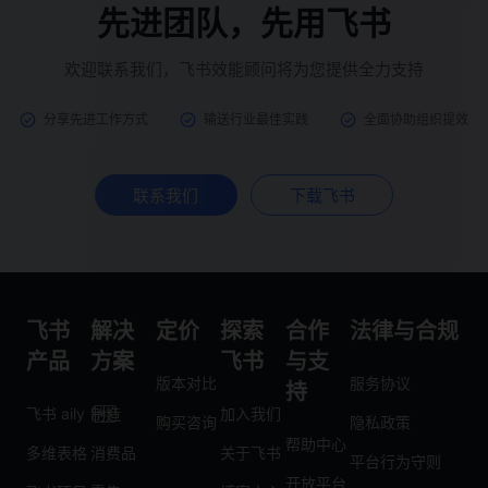
先进团队，先用飞书
欢迎联系我们，飞书效能顾问将为您提供全力支持
分享先进工作方式
输送行业最佳实践
全面协助组织提效
联系我们
下载飞书
飞书
解决
定价
探索
合作
法律与合规
产品
方案
飞书
与支
版本对比
服务协议
持
飞书 aily
制造
加入我们
购买咨询
隐私政策
帮助中心
多维表格
消费品
关于飞书
平台行为守则
开放平台