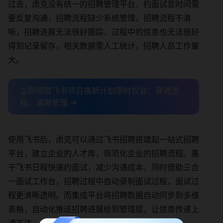
过去，虏克没有统一的招聘管理平台，约面试官时间需
要反复沟通，招聘流程缺少系统管理，招聘流程不清
晰，招聘进展无法很好跟踪，过程中的信息也无法很好
得到记录留存，相关数据需人工统计，招聘人员工作量
大。
立即领取飞书项目换新计划限时权益：穿透流
程，清晰管理 →
使用飞书后，虏克可以通过飞书招聘搭建起一站式招聘
平台，建立企业的人才库，规范化企业的招聘流程。基
于飞书日程快速约面试，减少沟通成本，同时借助三合
一面试工作台，招聘过程中自动录制面试过程，面试过
程更清晰透明。而集成平台将招聘数据自动同步到多维
表格，自动化推送招聘进展给到管理层，让信息传递上