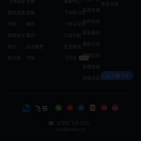
飞书项目
零售
博客中心
安全合规
应用目录
即时消息
金融
飞书研习社
合作伙伴
文档
餐饮
飞书认证官
联系我们
视频会议
医疗
公益计划
更新日志
妙记
企业服务
生态快讯
管理后台
知识库
汽车
飞行社
友情链接
下载飞书
举报与反馈
反馈给飞书 CEO：
ceo@feishu.cn