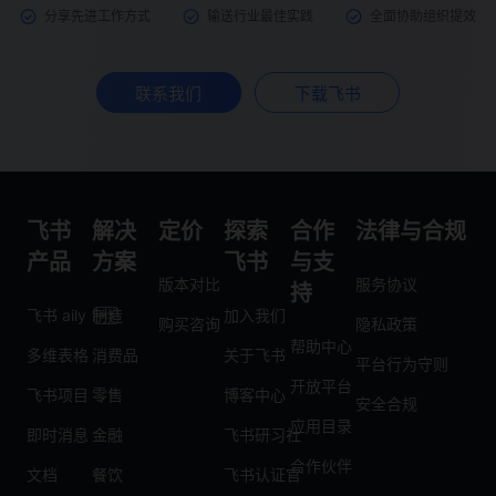
分享先进工作方式
输送行业最佳实践
全面协助组织提效
联系我们
下载飞书
飞书
解决
定价
探索
合作
法律与合规
产品
方案
飞书
与支
版本对比
服务协议
持
飞书 aily
制造
加入我们
购买咨询
隐私政策
帮助中心
多维表格
消费品
关于飞书
平台行为守则
开放平台
飞书项目
零售
博客中心
安全合规
应用目录
即时消息
金融
飞书研习社
合作伙伴
文档
餐饮
飞书认证官