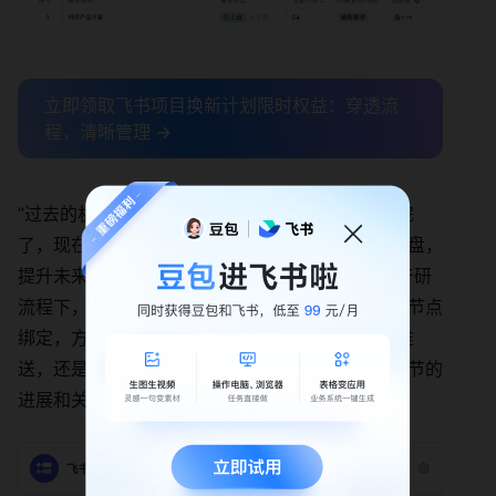
立即领取飞书项目换新计划限时权益：穿透流
程，清晰管理 →
“过去的机制其实是单线条的，从起点到终点，就完
了，现在我们会拿到客户满意度的数据，做一些复盘，
提升未来价值判断的准确度。”匡鸿博说。在这条产研
流程下，评审文档、评审结论等过程交付物也会随节点
绑定，方便上下游协作方随时查看。“无论是主动推
送，还是自己查阅，都能非常清楚地看到每一个环节的
进展和关键信息。”