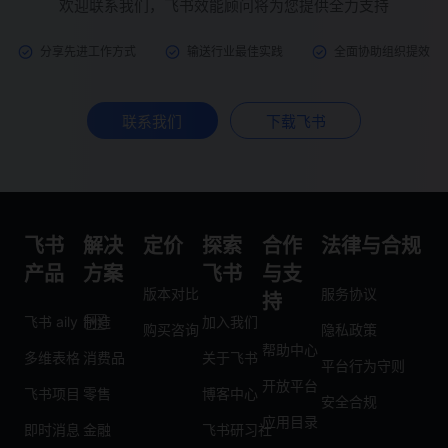
欢迎联系我们，飞书效能顾问将为您提供全力支持
分享先进工作方式
输送行业最佳实践
全面协助组织提效
联系我们
下载飞书
飞书
解决
定价
探索
合作
法律与合规
产品
方案
飞书
与支
版本对比
服务协议
持
飞书 aily
制造
加入我们
购买咨询
隐私政策
帮助中心
多维表格
消费品
关于飞书
平台行为守则
开放平台
飞书项目
零售
博客中心
安全合规
应用目录
即时消息
金融
飞书研习社