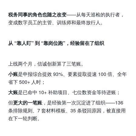
税务同事的角色也随之改变
——从每天巡检的执行者，
变成数字员工的主管、训练师和最终放行人。
从 “靠人盯” 到 “靠岗位跑”，经验留在了组织
上线两个月，信诚创新算了三笔账。
小账
是申报综合提效 93%、要素提取提速 100 倍、全年
省下 500+ 人时；
大账
是已命中 10+ 补助项目、七位数资金等待进账；
但
更大的一笔账
，是经验第一次沉淀进了组织——136 
条排除规则、7 套材料模板、35 条驳回原因，被直接用
在下一轮判断。