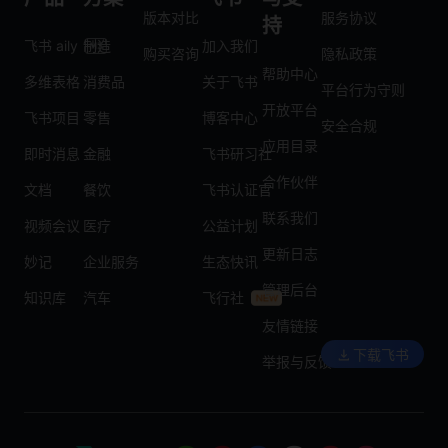
版本对比
服务协议
持
飞书 aily
制造
加入我们
购买咨询
隐私政策
帮助中心
多维表格
消费品
关于飞书
平台行为守则
开放平台
飞书项目
零售
博客中心
安全合规
应用目录
即时消息
金融
飞书研习社
合作伙伴
文档
餐饮
飞书认证官
联系我们
视频会议
医疗
公益计划
更新日志
妙记
企业服务
生态快讯
管理后台
知识库
汽车
飞行社
友情链接
下载飞书
举报与反馈