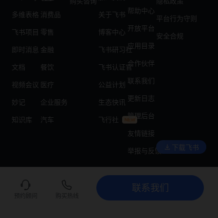
购买咨询
隐私政策
帮助中心
多维表格
消费品
关于飞书
平台行为守则
开放平台
飞书项目
零售
博客中心
安全合规
应用目录
即时消息
金融
飞书研习社
合作伙伴
文档
餐饮
飞书认证官
联系我们
视频会议
医疗
公益计划
更新日志
妙记
企业服务
生态快讯
管理后台
知识库
汽车
飞行社
友情链接
下载飞书
举报与反馈
联系我们
联系我们
立即试用
预约顾问
购买热线