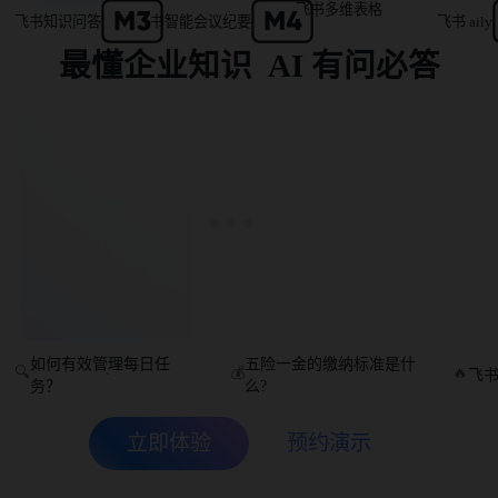
飞书多维表格
飞书知识问答
飞书智能会议纪要
飞书 aily
最懂企业知识  AI 有问必答
如何有效管理每日任
五险一金的缴纳标准是什
🔍
💰
🔥
飞
务？
么?
立即体验
预约演示