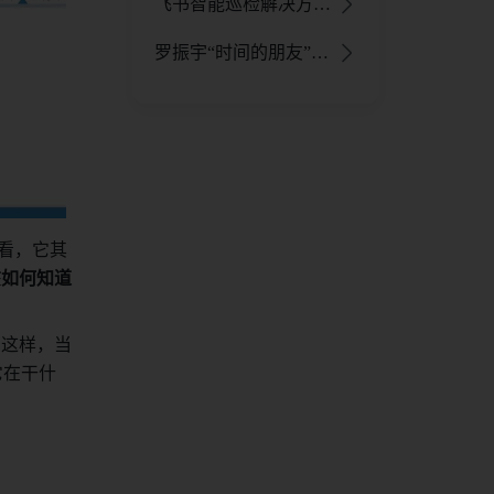
飞书智能巡检解决方案：零代码免费搭建，AI识别助力降本增效 - 飞书官网
罗振宇“时间的朋友”跨年演讲：一线员工如何用飞书创造性解决业务问题 - 飞书官网
里看，它其
该如何知道
这样，当 
它在干什