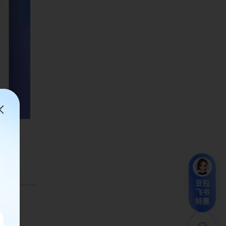
豆包
飞书
特惠