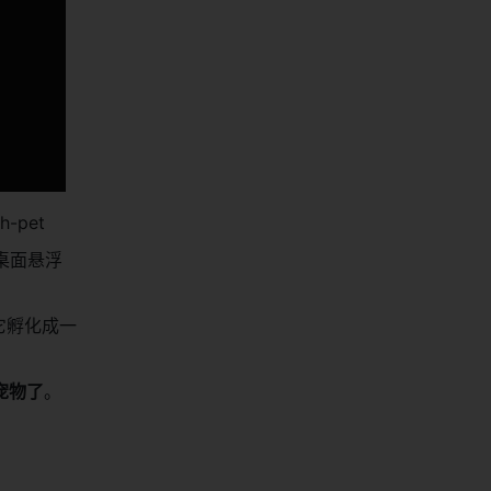
ch-pet
桌面悬浮
把它孵化成一
面宠物了
。