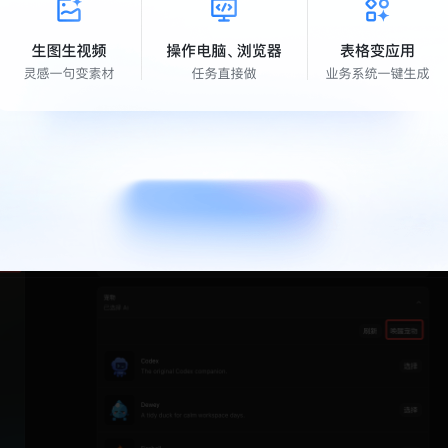
x 设置里打开内置宠物
ts 的第一步，是在 Codex 设置里找到宠物入口：
主界面，点击左下角的「设置」，打开「外观」设置，下拉到最底下
8 只风格各异的宠物，比如官方吉祥物 Codex、整理鸭 Dewey、
等等，你可以选择一个内置宠物，也可以在需要专注时把它收起。