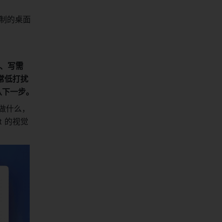
定制的桌面
档、写需
常低打扰
认下一步。
在做什么，
t 的视觉