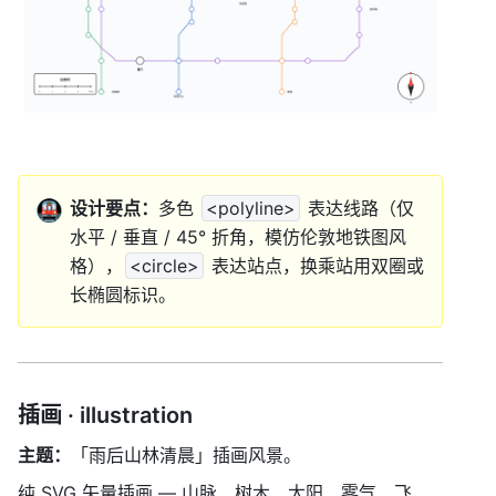
🚇
设计要点：
多色 
<polyline>
 表达线路（仅
水平 / 垂直 / 45° 折角，模仿伦敦地铁图风
格），
<circle>
 表达站点，换乘站用双圈或
长椭圆标识。
插画 · illustration
主题：
「雨后山林清晨」插画风景。
纯 SVG 矢量插画 — 山脉、树木、太阳、雾气、飞