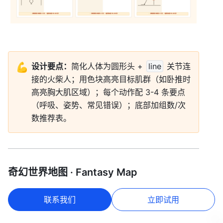
💪
设计要点：
简化人体为圆形头 + 
line
 关节连
接的火柴人；用色块高亮目标肌群（如卧推时
高亮胸大肌区域）；每个动作配 3-4 条要点
（呼吸、姿势、常见错误）；底部加组数/次
数推荐表。
奇幻世界地图 · Fantasy Map
主题：
虚构大陆「埃尔德雷亚」（Eldreya）。
联系我们
立即试用
羊皮纸底色 + 手绘风山脉 + 茂密森林 + 河流湖泊 + 
王国城邦 + 海怪 + 玫瑰罗盘 + 装饰边框。