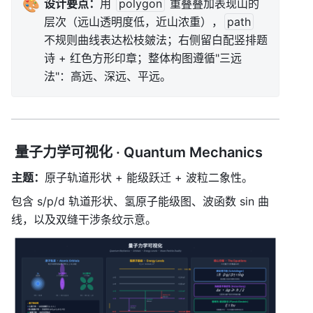
🎨
设计要点：
用 
polygon
 重叠叠加表现山的
层次（远山透明度低，近山浓重），
path
不规则曲线表达松枝皴法；右侧留白配竖排题
诗 + 红色方形印章；整体构图遵循"三远
法"：高远、深远、平远。
 量子力学可视化 · Quantum Mechanics
主题：
原子轨道形状 + 能级跃迁 + 波粒二象性。
包含 s/p/d 轨道形状、氢原子能级图、波函数 sin 曲
线，以及双缝干涉条纹示意。