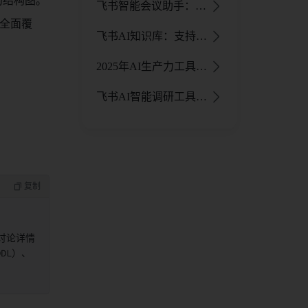
飞书智能会议助手：AI 助力全流程，提升会议效率与体验
全面覆
飞书AI知识库：支持问答的AI知识库，打造真正可用的第二大脑 - 飞书官网
2025年AI生产力工具与DeepSeek协同解决方案
飞书AI智能调研工具，让你的企业内调研更加轻松、智能化！ - 飞书官网
讨论详情
DL）、