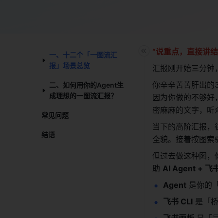
“说重点，直接讲结
一、十二个「一图流汇
报」场景总览​
汇报刚开始三分钟
你辛辛苦苦肝出的
二、如何用你的Agent生
成理想的一图流汇报？​
因为你做的不够好
密麻麻的文字，听
常见问题​
当下的高阶汇报，
结语​
全貌。接着按图索
但过去做这种图，
助 
AI Agent + 
Agent
 是你的
飞书 CLI
 是「
飞书画板
 是「