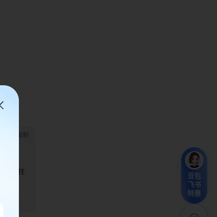
、分类柱
豆包
）、满意
飞书
特惠