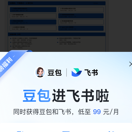
馈周报
x】反馈群本周聊天记录
，
ul-feishu-
whiteboard
 这个skill
16 竖版用户反馈周报。包含：总量/已处理/待处理/处理率四个大数卡片
议/Bug/体验/性能/其他）、Top 8 热门反馈卡片（含频次和优先级
周评分+NPS）等信息
。