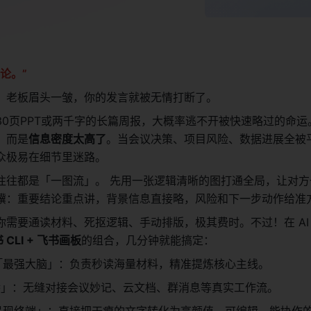
论。” 
，老板眉头一皱，你的发言就被无情打断了。
30页PPT或两千字的长篇周报，大概率逃不开被快速略过的命运
，而是
信息密度太高了
。当会议决策、项目风险、数据进展全被
众极易在细节里迷路。
往往都是「一图流」。 先用一张逻辑清晰的图打通全局，让对方
骥：重要结论重点讲，背景信息直接略，风险和下一步动作给准
你需要通读材料、死抠逻辑、手动排版，极其费时。不过！在 AI
飞书 CLI + 飞书画板
的组合，几分钟就能搞定：
「最强大脑」：负责秒读海量材料，精准提炼核心主线。
桥」：无缝对接会议妙记、云文档、群消息等真实工作流。
呈现终端」：直接把干瘪的文字转化为高颜值、可编辑、能协作