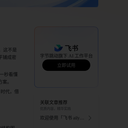
。这不是
字节跳动旗下 AI 工作平台
平铺成密
立即试用
一秒看懂
方案。
 时代，借
关联文章推荐
优质内容，精华实践
欢迎使用「飞书 aily」：企业级智能体开发平台，定制你的AI专属工作助手 - 飞书官网
的结构图。