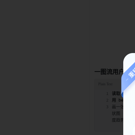
一图流用户反
读取【xx
用 beautif
画一张 9:
状图（功能建
度趋势（近4